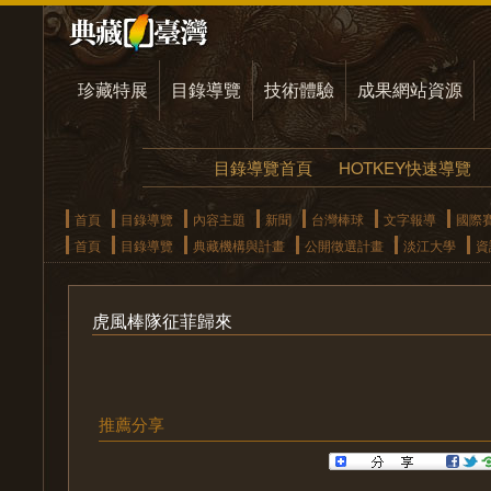
珍藏特展
目錄導覽
技術體驗
成果網站資源
目錄導覽首頁
HOTKEY快速導覽
首頁
目錄導覽
內容主題
新聞
台灣棒球
文字報導
國際
首頁
目錄導覽
典藏機構與計畫
公開徵選計畫
淡江大學
資
虎風棒隊征菲歸來
推薦分享