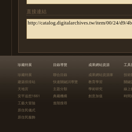
直接連結
珍藏特展
目錄導覽
成果網站資源
工具
珍藏特展
聯合目錄
成果網站資源庫
技術
建築排排站
快速關鍵詞導覽
教育學習
關鍵
天地宮
主題分類
學術研究
線上
安平追想1661
典藏機構
創意加值
時間
工藝大冒險
進階搜尋
原住民儀式
原住民服飾