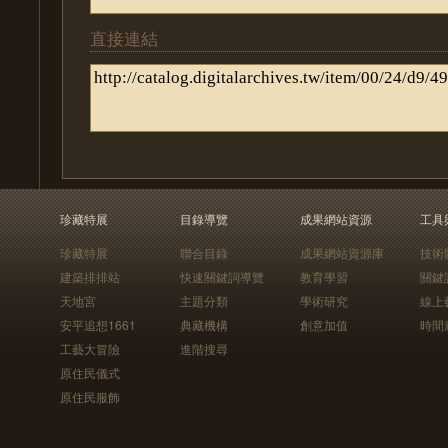
直接連結
珍藏特展
目錄導覽
成果網站資源
工具
珍藏特展
聯合目錄
成果網站資源庫
技術
建築排排站
快速關鍵詞導覽
教育學習
關鍵
天地宮
主題分類
學術研究
線上
安平追想1661
典藏機構
創意加值
時間
工藝大冒險
進階搜尋
原住民儀式
原住民服飾