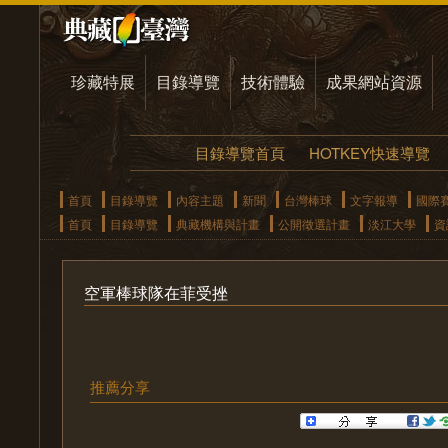
珍藏特展
目錄導覽
技術體驗
成果網站資源
目錄導覽首頁
HOTKEY快速導覽
首頁
目錄導覽
內容主題
新聞
台灣棒球
文字報導
國際
首頁
目錄導覽
典藏機構與計畫
公開徵選計畫
淡江大學
資
空軍棒球隊在菲受挫
推薦分享