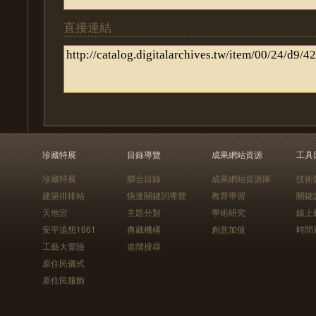
直接連結
珍藏特展
目錄導覽
成果網站資源
工具
珍藏特展
聯合目錄
成果網站資源庫
技術
建築排排站
快速關鍵詞導覽
教育學習
關鍵
天地宮
主題分類
學術研究
線上
安平追想1661
典藏機構
創意加值
時間
工藝大冒險
進階搜尋
原住民儀式
原住民服飾