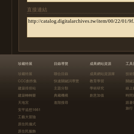
直接連結
珍藏特展
目錄導覽
成果網站資源
工具
珍藏特展
聯合目錄
成果網站資源庫
技術
CCC創作集
快速關鍵詞導覽
教育學習
關鍵
建築排排站
主題分類
學術研究
線上
建築轉轉樂
典藏機構
創意加值
時間
天地宮
進階搜尋
跟著
旅行
安平追想1661
工藝大冒險
原住民儀式
原住民服飾