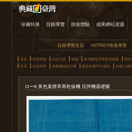
珍藏特展
目錄導覽
技術體驗
成果網站資源
目錄導覽首頁
HOTKEY快速導覽
首頁
目錄導覽
內容主題
檔案
臺灣總督府專賣局檔案
昭和
首頁
目錄導覽
典藏機構與計畫
國史館臺灣文獻館
典藏日據
ロー6 黃色葉煙草再乾燥機 压搾機基礎圖