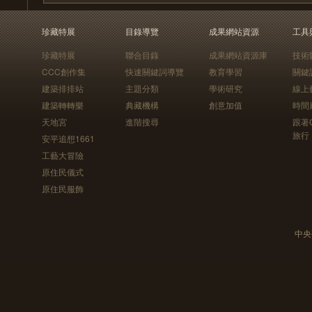
珍藏特展
目錄導覽
成果網站資源
工具
珍藏特展
聯合目錄
成果網站資源庫
技術
CCC創作集
快速關鍵詞導覽
教育學習
關鍵
建築排排站
主題分類
學術研究
線上
建築轉轉樂
典藏機構
創意加值
時間
天地宮
進階搜尋
跟著
旅行
安平追想1661
工藝大冒險
原住民儀式
原住民服飾
中央