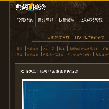
珍藏特展
目錄導覽
技術體驗
成果網站資源
目錄導覽首頁
HOTKEY快速導覽
首頁
目錄導覽
內容主題
檔案
臺灣總督府專賣局檔案
昭和
首頁
目錄導覽
典藏機構與計畫
國史館臺灣文獻館
典藏日據
松山煙草工場製品倉庫電氣配線啚