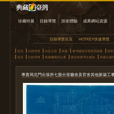
珍藏特展
目錄導覽
技術體驗
成果網站資源
目錄導覽首頁
HOTKEY快速導覽
首頁
目錄導覽
內容主題
檔案
臺灣總督府專賣局檔案
昭和
首頁
目錄導覽
典藏機構與計畫
國史館臺灣文獻館
典藏日據
專賣局北門出張所七股分室廳舍及官舍其他新築工事圖