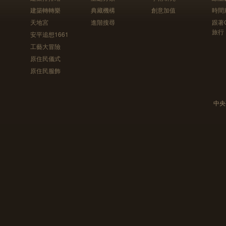
建築轉轉樂
典藏機構
創意加值
時間
天地宮
進階搜尋
跟著
旅行
安平追想1661
工藝大冒險
原住民儀式
原住民服飾
中央