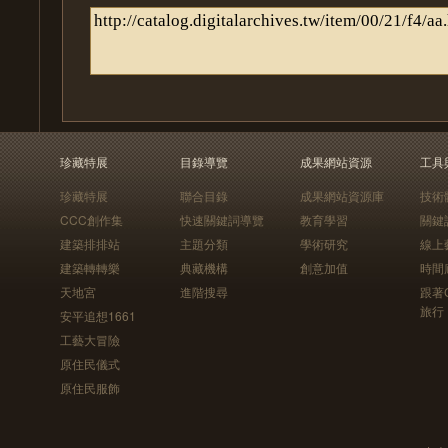
珍藏特展
目錄導覽
成果網站資源
工具
珍藏特展
聯合目錄
成果網站資源庫
技術
CCC創作集
快速關鍵詞導覽
教育學習
關鍵
建築排排站
主題分類
學術研究
線上
建築轉轉樂
典藏機構
創意加值
時間
天地宮
進階搜尋
跟著
旅行
安平追想1661
工藝大冒險
原住民儀式
原住民服飾