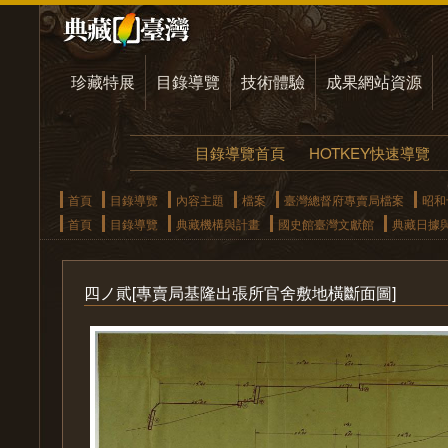
珍藏特展
目錄導覽
技術體驗
成果網站資源
目錄導覽首頁
HOTKEY快速導覽
首頁
目錄導覽
內容主題
檔案
臺灣總督府專賣局檔案
昭和
首頁
目錄導覽
典藏機構與計畫
國史館臺灣文獻館
典藏日據
四ノ貮[專賣局基隆出張所官舍敷地橫斷面圖]