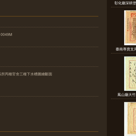
彰化廳深耕堡
10049M
臺南專賣支
張所丙種官舍三種下水槽圖繪斷面
鳳山廳大竹