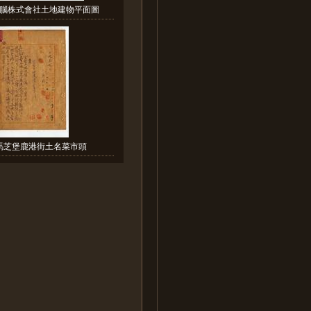
腦株式會社土地建物平面圖
馬芝堡鹿港街土名菜市頭