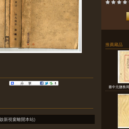
推薦藏品
臺中元鹽務局
啟新視窗離開本站)