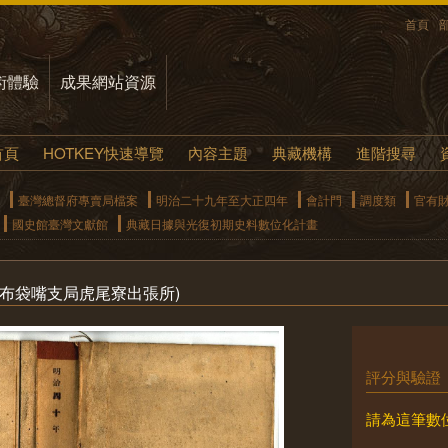
首頁
術體驗
成果網站資源
首頁
HOTKEY快速導覽
內容主題
典藏機構
進階搜尋
臺灣總督府專賣局檔案
明治二十九年至大正四年
會計門
調度類
官有
國史館臺灣文獻館
典藏日據與光復初期史料數位化計畫
布袋嘴支局虎尾寮出張所)
評分與驗證
請為這筆數