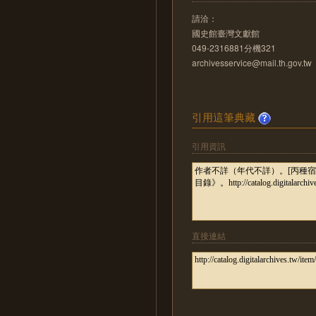
請洽：
國史館臺灣文獻館
049-2316881分機321
archivesservice@mail.th.gov.tw
引用這筆典藏
引用資訊
直接連結