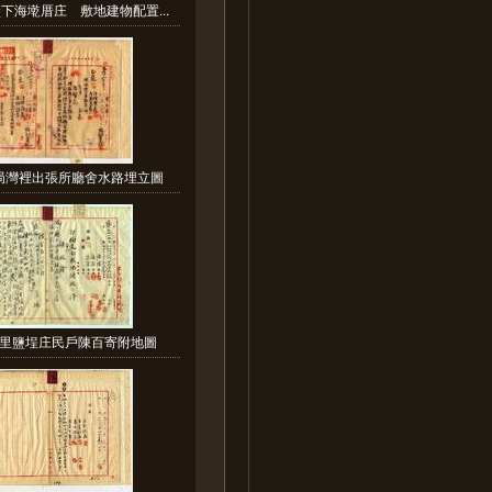
下海墘厝庄 敷地建物配置...
局灣裡出張所廳舍水路埋立圖
里鹽埕庄民戶陳百寄附地圖