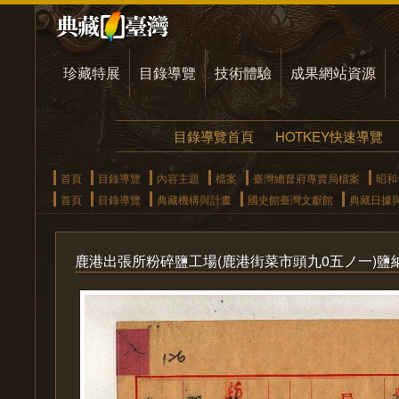
珍藏特展
目錄導覽
技術體驗
成果網站資源
目錄導覽首頁
HOTKEY快速導覽
首頁
目錄導覽
內容主題
檔案
臺灣總督府專賣局檔案
昭和
首頁
目錄導覽
典藏機構與計畫
國史館臺灣文獻館
典藏日據
鹿港出張所粉碎鹽工場(鹿港街菜市頭九0五ノ一)