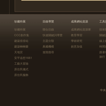
珍藏特展
目錄導覽
成果網站資源
工具
珍藏特展
聯合目錄
成果網站資源庫
技術
CCC創作集
快速關鍵詞導覽
教育學習
關鍵
建築排排站
主題分類
學術研究
線上
建築轉轉樂
典藏機構
創意加值
時間
天地宮
進階搜尋
跟著
旅行
安平追想1661
工藝大冒險
原住民儀式
原住民服飾
中央