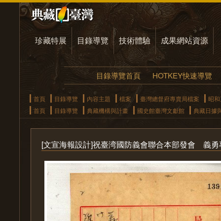
珍藏特展
目錄導覽
技術體驗
成果網站資源
目錄導覽首頁
HOTKEY快速導覽
首頁
目錄導覽
內容主題
檔案
臺灣總督府專賣局檔案
昭和
首頁
目錄導覽
典藏機構與計畫
國史館臺灣文獻館
典藏日據
[文宣海報設計]祝臺湾國防義會聯合本部發會 義勇