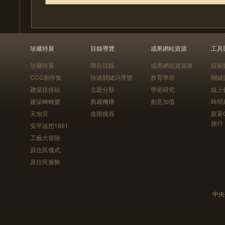
珍藏特展
目錄導覽
成果網站資源
工具
珍藏特展
聯合目錄
成果網站資源庫
技術
CCC創作集
快速關鍵詞導覽
教育學習
關鍵
建築排排站
主題分類
學術研究
線上
建築轉轉樂
典藏機構
創意加值
時間
天地宮
進階搜尋
跟著
旅行
安平追想1661
工藝大冒險
原住民儀式
原住民服飾
中央