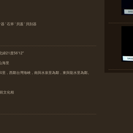
 ' 石斧 ' 貝蓋 ' 貝刮器
緯21度56'12''
山海里
德和里，西鄰台灣海峽，南與水泉里為鄰，東與龍水里為鄰。
史前文化相