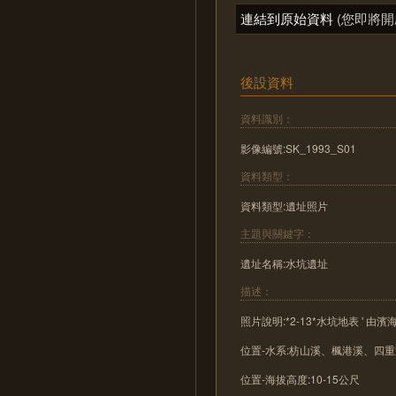
連結到原始資料
(您即將開
後設資料
資料識別：
影像編號:SK_1993_S01
資料類型：
資料類型:遺址照片
主題與關鍵字：
遺址名稱:水坑遺址
描述：
照片說明:*2-13*水坑地表 ' 
位置-水系:枋山溪、楓港溪、四
位置-海拔高度:10-15公尺