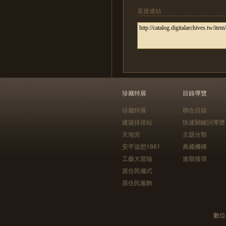
直接連結
珍藏特展
目錄導覽
珍藏特展
聯合目錄
建築排排站
快速關鍵詞導覽
天地宮
主題分類
安平追想1661
典藏機構
工藝大冒險
進階搜尋
原住民儀式
原住民服飾
數位典