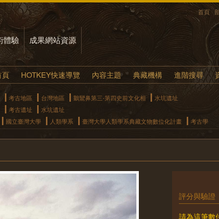
首頁
術體驗
成果網站資源
首頁
HOTKEY快速導覽
內容主題
典藏機構
進階搜尋
考古地區
台灣地區
鵝鸞鼻第三-第四史前文化相
水坑遺址
考古遺址
水坑遺址
國立臺灣大學
人類學系
臺灣大學人類學系典藏文物數位化計畫
考古學
評分與驗證
請為這筆數