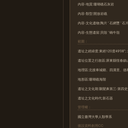
內容-地質:珊瑚礁石灰岩
內容-類型:開放岩礁
內容-文化遺物:陶片 ' 石網墜 ' 石片器
內容-生態遺留:貝殼 ' 蝸牛殼
範圍：
遺址之經緯度:東經120度49'08''; 北
遺址位置之行政區:屏東縣恆春鎮
地理區:北接車城鄉、四溝里、
地形區:珊瑚礁海階
遺址之文化期:鵝鸞鼻第三-第四
遺址之文化時代:新石器
管理權：
國立臺灣大學人類學系
後設資料創用CC