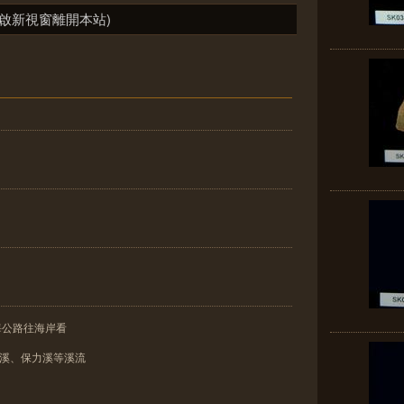
啟新視窗離開本站)
由濱海公路往海岸看
重溪、保力溪等溪流