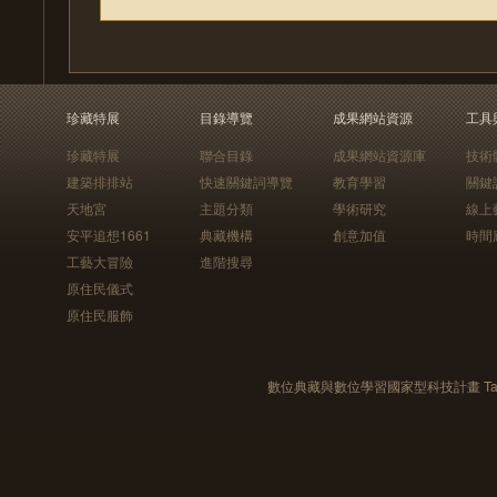
珍藏特展
目錄導覽
成果網站資源
工具
珍藏特展
聯合目錄
成果網站資源庫
技術
建築排排站
快速關鍵詞導覽
教育學習
關鍵
天地宮
主題分類
學術研究
線上
安平追想1661
典藏機構
創意加值
時間
工藝大冒險
進階搜尋
原住民儀式
原住民服飾
數位典藏與數位學習國家型科技計畫 Taiwan e-Le