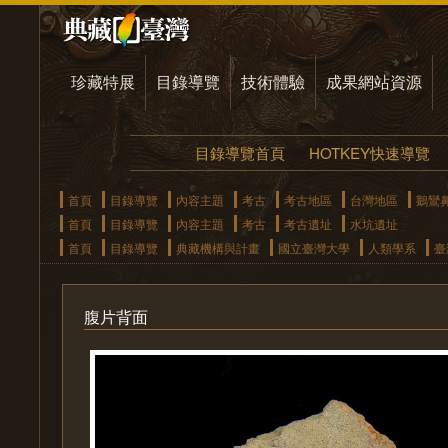
珍藏特展
目錄導覽
技術體驗
成果網站資源
目錄導覽首頁
HOTKEY快速導覽
首頁
目錄導覽
內容主題
考古
考古地區
台灣地區
鵝鸞
首頁
目錄導覽
內容主題
考古
考古遺址
水坑遺址
首頁
目錄導覽
典藏機構與計畫
國立臺灣大學
人類學系
臺
腹片背面