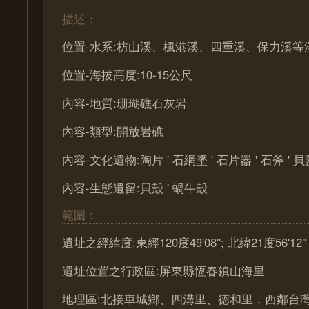
描述：
位置-水系:枋山溪、楓港溪、四重溪、保力溪等
位置-海拔高度:10-15公尺
內容-地質:珊瑚礁石灰岩
內容-類型:開放岩礁
內容-文化遺物:陶片 ' 石網墜 ' 石片器 ' 石斧 ' 貝
內容-生態遺留:貝殼 ' 蝸牛殼
範圍：
遺址之經緯度:東經120度49'08''; 北緯21度56'12''
遺址位置之行政區:屏東縣恆春鎮山海里
地理區:北接車城鄉、四溝里、德和里，西鄰台