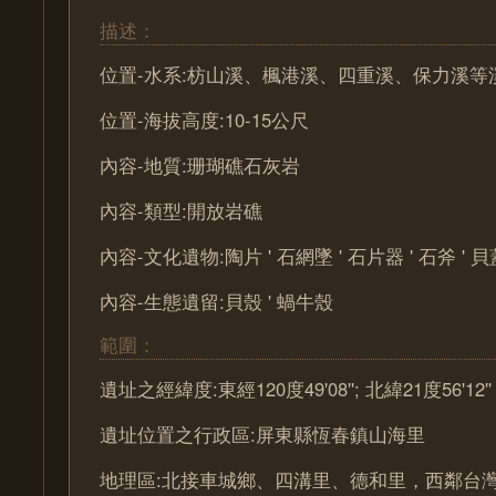
描述：
位置-水系:枋山溪、楓港溪、四重溪、保力溪等
位置-海拔高度:10-15公尺
內容-地質:珊瑚礁石灰岩
內容-類型:開放岩礁
內容-文化遺物:陶片 ' 石網墜 ' 石片器 ' 石斧 ' 貝
內容-生態遺留:貝殼 ' 蝸牛殼
範圍：
遺址之經緯度:東經120度49'08''; 北緯21度56'12''
遺址位置之行政區:屏東縣恆春鎮山海里
地理區:北接車城鄉、四溝里、德和里，西鄰台