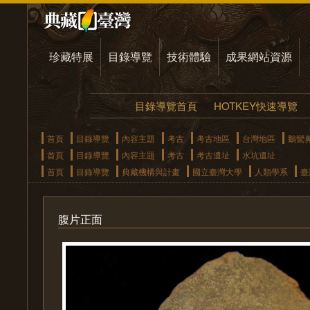
珍藏特展
目錄導覽
技術體驗
成果網站資源
目錄導覽首頁
HOTKEY快速導覽
首頁
目錄導覽
內容主題
考古
考古地區
台灣地區
鵝鸞
首頁
目錄導覽
內容主題
考古
考古遺址
水坑遺址
首頁
目錄導覽
典藏機構與計畫
國立臺灣大學
人類學系
臺
腹片正面