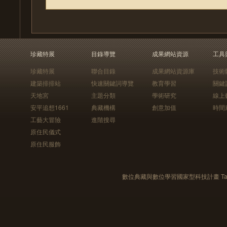
珍藏特展
目錄導覽
成果網站資源
工具
珍藏特展
聯合目錄
成果網站資源庫
技術
建築排排站
快速關鍵詞導覽
教育學習
關鍵
天地宮
主題分類
學術研究
線上
安平追想1661
典藏機構
創意加值
時間
工藝大冒險
進階搜尋
原住民儀式
原住民服飾
數位典藏與數位學習國家型科技計畫 Taiwan e-Le