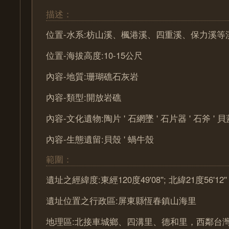
描述：
位置-水系:枋山溪、楓港溪、四重溪、保力溪等
位置-海拔高度:10-15公尺
內容-地質:珊瑚礁石灰岩
內容-類型:開放岩礁
內容-文化遺物:陶片 ' 石網墜 ' 石片器 ' 石斧 ' 貝
內容-生態遺留:貝殼 ' 蝸牛殼
範圍：
遺址之經緯度:東經120度49'08''; 北緯21度56'12''
遺址位置之行政區:屏東縣恆春鎮山海里
地理區:北接車城鄉、四溝里、德和里，西鄰台