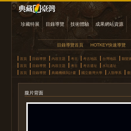
珍藏特展
目錄導覽
技術體驗
成果網站資源
目錄導覽首頁
HOTKEY快速導覽
首頁
目錄導覽
內容主題
考古
考古地區
台灣地區
鵝鸞
首頁
目錄導覽
內容主題
考古
考古遺址
水坑遺址
首頁
目錄導覽
典藏機構與計畫
國立臺灣大學
人類學系
臺
腹片背面