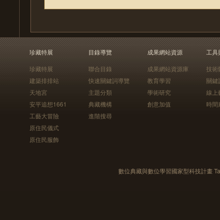
珍藏特展
目錄導覽
成果網站資源
工具
珍藏特展
聯合目錄
成果網站資源庫
技術
建築排排站
快速關鍵詞導覽
教育學習
關鍵
天地宮
主題分類
學術研究
線上
安平追想1661
典藏機構
創意加值
時間
工藝大冒險
進階搜尋
原住民儀式
原住民服飾
數位典藏與數位學習國家型科技計畫 Taiwan e-Le