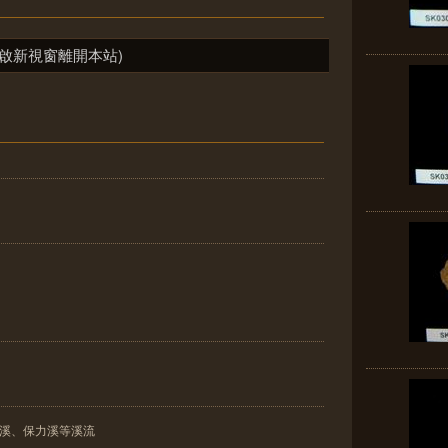
啟新視窗離開本站)
重溪、保力溪等溪流