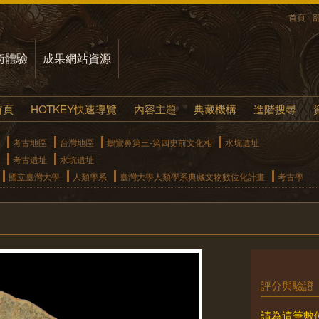
首頁
術體驗
成果網站資源
首頁
HOTKEY快速導覽
內容主題
典藏機構
進階搜尋
考古地區
台灣地區
鵝鸞鼻第三-第四史前文化相
水坑遺址
考古遺址
水坑遺址
國立臺灣大學
人類學系
臺灣大學人類學系典藏文物數位化計畫
考古學
評分與驗證
請為這筆數