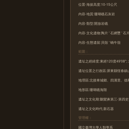
位置-海拔高度:10-15公尺
內容-地質:珊瑚礁石灰岩
內容-類型:開放岩礁
內容-文化遺物:陶片 ' 石網墜 ' 石片器
內容-生態遺留:貝殼 ' 蝸牛殼
範圍：
遺址之經緯度:東經120度49'08''; 北
遺址位置之行政區:屏東縣恆春鎮
地理區:北接車城鄉、四溝里、
地形區:珊瑚礁海階
遺址之文化期:鵝鸞鼻第三-第四
遺址之文化時代:新石器
管理權：
國立臺灣大學人類學系