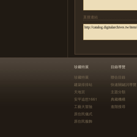
直接連結
珍藏特展
目錄導覽
珍藏特展
聯合目錄
建築排排站
快速關鍵詞導覽
天地宮
主題分類
安平追想1661
典藏機構
工藝大冒險
進階搜尋
原住民儀式
原住民服飾