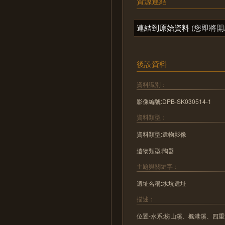
資源連結
連結到原始資料
(您即將開
後設資料
資料識別：
影像編號:DPB-SK030514-1
資料類型：
資料類型:遺物影像
遺物類型:陶器
主題與關鍵字：
遺址名稱:水坑遺址
描述：
位置-水系:枋山溪、楓港溪、四