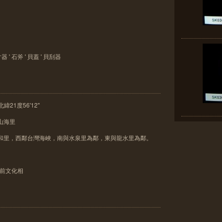
 ' 石斧 ' 貝蓋 ' 貝刮器
緯21度56'12''
山海里
德和里，西鄰台灣海峽，南與水泉里為鄰，東與龍水里為鄰。
史前文化相