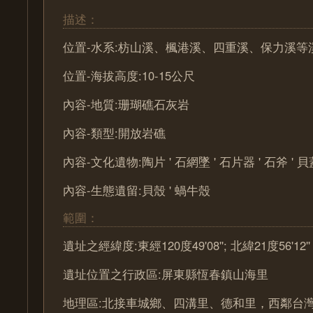
描述：
位置-水系:枋山溪、楓港溪、四重溪、保力溪等
位置-海拔高度:10-15公尺
內容-地質:珊瑚礁石灰岩
內容-類型:開放岩礁
內容-文化遺物:陶片 ' 石網墜 ' 石片器 ' 石斧 ' 貝
內容-生態遺留:貝殼 ' 蝸牛殼
範圍：
遺址之經緯度:東經120度49'08''; 北緯21度56'12''
遺址位置之行政區:屏東縣恆春鎮山海里
地理區:北接車城鄉、四溝里、德和里，西鄰台