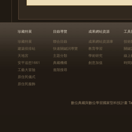
珍藏特展
目錄導覽
成果網站資源
工具
珍藏特展
聯合目錄
成果網站資源庫
技術
建築排排站
快速關鍵詞導覽
教育學習
關鍵
天地宮
主題分類
學術研究
線上
安平追想1661
典藏機構
創意加值
時間
工藝大冒險
進階搜尋
原住民儀式
原住民服飾
數位典藏與數位學習國家型科技計畫 Taiwan e-Le