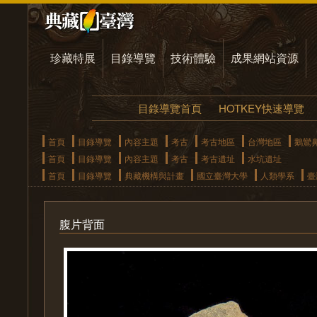
珍藏特展
目錄導覽
技術體驗
成果網站資源
目錄導覽首頁
HOTKEY快速導覽
首頁
目錄導覽
內容主題
考古
考古地區
台灣地區
鵝鸞
首頁
目錄導覽
內容主題
考古
考古遺址
水坑遺址
首頁
目錄導覽
典藏機構與計畫
國立臺灣大學
人類學系
臺
腹片背面