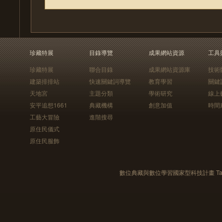
珍藏特展
目錄導覽
成果網站資源
工具
珍藏特展
聯合目錄
成果網站資源庫
技術
建築排排站
快速關鍵詞導覽
教育學習
關鍵
天地宮
主題分類
學術研究
線上
安平追想1661
典藏機構
創意加值
時間
工藝大冒險
進階搜尋
原住民儀式
原住民服飾
數位典藏與數位學習國家型科技計畫 Taiwan e-Le