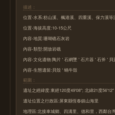
描述：
位置-水系:枋山溪、楓港溪、四重溪、保力溪等
位置-海拔高度:10-15公尺
內容-地質:珊瑚礁石灰岩
內容-類型:開放岩礁
內容-文化遺物:陶片 ' 石網墜 ' 石片器 ' 石斧 ' 貝
內容-生態遺留:貝殼 ' 蝸牛殼
範圍：
遺址之經緯度:東經120度49'08''; 北緯21度56'12''
遺址位置之行政區:屏東縣恆春鎮山海里
地理區:北接車城鄉、四溝里、德和里，西鄰台