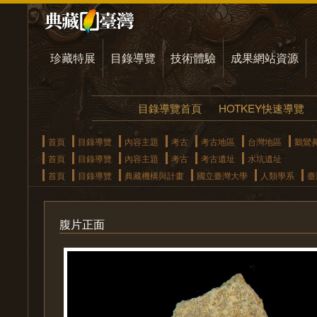
珍藏特展
目錄導覽
技術體驗
成果網站資源
目錄導覽首頁
HOTKEY快速導覽
首頁
目錄導覽
內容主題
考古
考古地區
台灣地區
鵝鸞
首頁
目錄導覽
內容主題
考古
考古遺址
水坑遺址
首頁
目錄導覽
典藏機構與計畫
國立臺灣大學
人類學系
臺
腹片正面