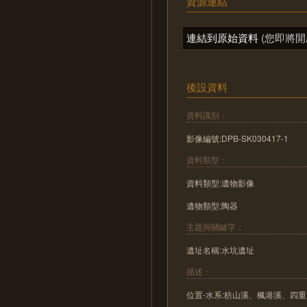
資源連結
連結到原始資料
(您即將開
後設資料
資料識別：
影像編號:DPB-SK030417-1
資料類型：
資料類型:遺物影像
遺物類型:陶器
主題與關鍵字：
遺址名稱:水坑遺址
描述：
位置-水系:枋山溪、楓港溪、四