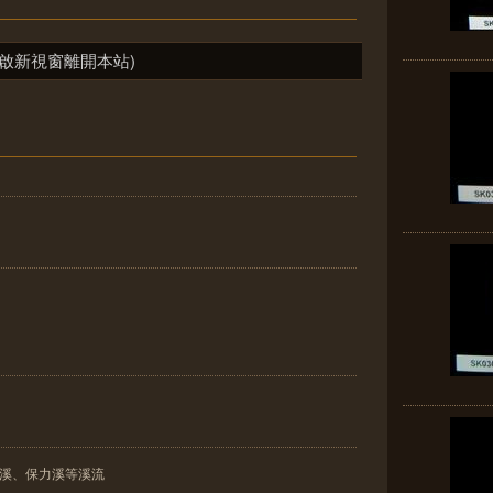
啟新視窗離開本站)
重溪、保力溪等溪流