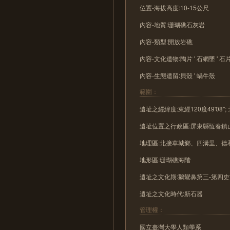
位置-海拔高度:10-15公尺
內容-地質:珊瑚礁石灰岩
內容-類型:開放岩礁
內容-文化遺物:陶片 ' 石網墜 ' 石片器
內容-生態遺留:貝殼 ' 蝸牛殼
範圍：
遺址之經緯度:東經120度49'08''; 北
遺址位置之行政區:屏東縣恆春鎮
地理區:北接車城鄉、四溝里、
地形區:珊瑚礁海階
遺址之文化期:鵝鸞鼻第三-第四
遺址之文化時代:新石器
管理權：
國立臺灣大學人類學系