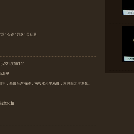
 ' 石斧 ' 貝蓋 ' 貝刮器
緯21度56'12''
山海里
德和里，西鄰台灣海峽，南與水泉里為鄰，東與龍水里為鄰。
史前文化相