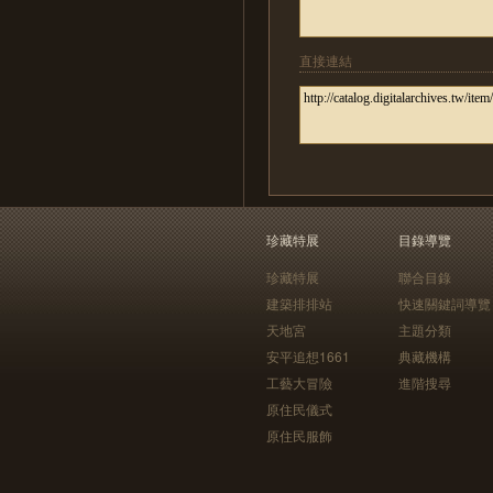
直接連結
珍藏特展
目錄導覽
珍藏特展
聯合目錄
建築排排站
快速關鍵詞導覽
天地宮
主題分類
安平追想1661
典藏機構
工藝大冒險
進階搜尋
原住民儀式
原住民服飾