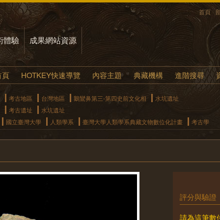
首頁
術體驗
成果網站資源
首頁
HOTKEY快速導覽
內容主題
典藏機構
進階搜尋
考古地區
台灣地區
鵝鸞鼻第三-第四史前文化相
水坑遺址
考古遺址
水坑遺址
國立臺灣大學
人類學系
臺灣大學人類學系典藏文物數位化計畫
考古學
評分與驗證
請為這筆數