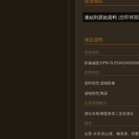
資源連結
連結到原始資料
(您即將開
後設資料
資料識別：
影像編號:DPB-OLP2A02N02606
資料類型：
資料類型:遺物影像
遺物類型:陶器
主題與關鍵字：
遺址名稱:鵝鑾鼻第二史前遺址
描述：
位置-水系:枋山溪、楓港溪、四