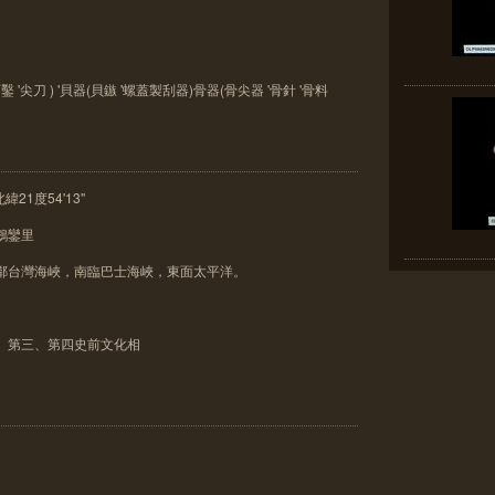
鑿 '尖刀 ) '貝器(貝鏃 '螺蓋製刮器)骨器(骨尖器 '骨針 '骨料
緯21度54'13''
鵝鑾里
西鄰台灣海峽，南臨巴士海峽，東面太平洋。
、第三、第四史前文化相