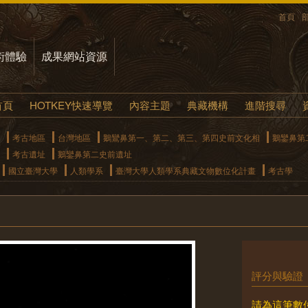
首頁
術體驗
成果網站資源
首頁
HOTKEY快速導覽
內容主題
典藏機構
進階搜尋
考古地區
台灣地區
鵝鸞鼻第一、第二、第三、第四史前文化相
鵝鑾鼻第
考古遺址
鵝鑾鼻第二史前遺址
國立臺灣大學
人類學系
臺灣大學人類學系典藏文物數位化計畫
考古學
評分與驗證
請為這筆數