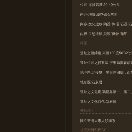
位置-海拔高度:20-40公尺
內容-地質:珊瑚礁石灰岩
內容-文化遺物:陶器 '陶環 '石器(石
內容-生態遺留:貝殼 '獸骨 '龜甲
範圍：
遺址之經緯度:東經120度50'32'';北
遺址位置之行政區:屏東縣恆春鎮
地理區:北接墾丁里與滿洲鄉，
地形區:石灰岩
遺址之文化期:鵝鸞鼻第一、第二
遺址之文化時代:新石器
管理權：
國立臺灣大學人類學系
後設資料創用CC