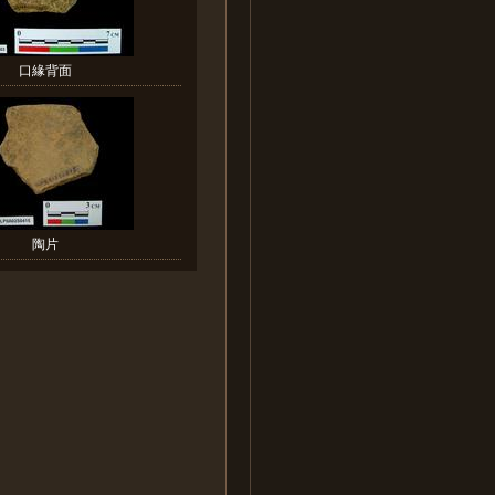
口緣背面
陶片