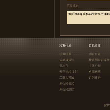
直接連結
珍藏特展
目錄導覽
珍藏特展
聯合目錄
建築排排站
快速關鍵詞導覽
天地宮
主題分類
安平追想1661
典藏機構
工藝大冒險
進階搜尋
原住民儀式
原住民服飾
數位典