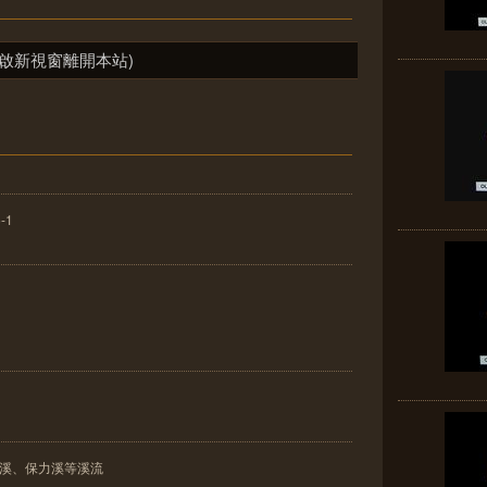
啟新視窗離開本站)
-1
重溪、保力溪等溪流