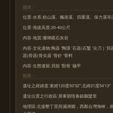
描述：
位置-水系:枋山溪、楓港溪、四重溪、保力溪等
位置-海拔高度:20-40公尺
內容-地質:珊瑚礁石灰岩
內容-文化遺物:陶器 '陶環 '石器(石鑿 '尖刀 ) '
器)骨器(骨尖器 '骨針 '骨料
內容-生態遺留:貝殼 '獸骨 '龜甲
範圍：
遺址之經緯度:東經120度50'32'';北緯21度54'13''
遺址位置之行政區:屏東縣恆春鎮鵝鑾里
地理區:北接墾丁里與滿洲鄉，西鄰台灣海峽，