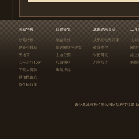
珍藏特展
目錄導覽
成果網站資源
工具
珍藏特展
聯合目錄
成果網站資源庫
技術
建築排排站
快速關鍵詞導覽
教育學習
關鍵
天地宮
主題分類
學術研究
線上
安平追想1661
典藏機構
創意加值
時間
工藝大冒險
進階搜尋
原住民儀式
原住民服飾
數位典藏與數位學習國家型科技計畫 Taiwan e-Le