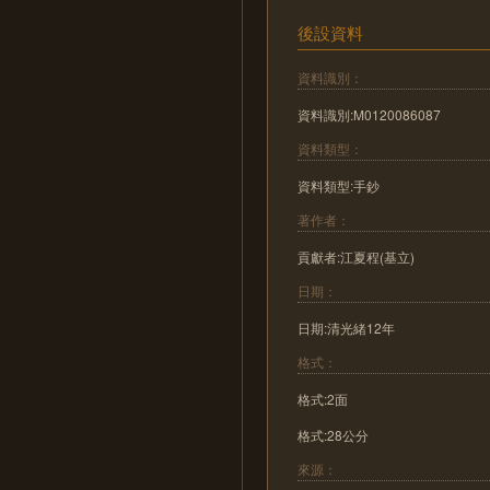
後設資料
資料識別：
資料識別:M0120086087
資料類型：
資料類型:手鈔
著作者：
貢獻者:江夏程(基立)
日期：
日期:清光緒12年
格式：
格式:2面
格式:28公分
來源：