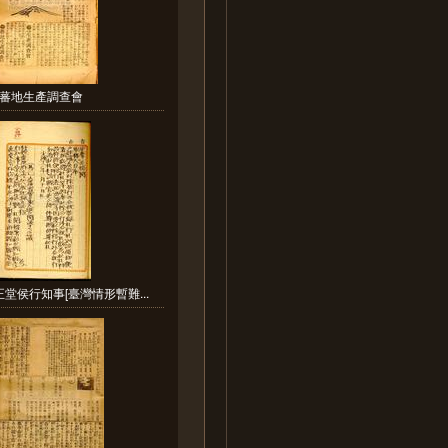
蕃地生產調查會
堂侯行知事[臺灣情形暫難...