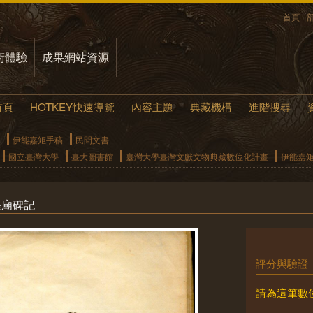
首頁
術體驗
成果網站資源
首頁
HOTKEY快速導覽
內容主題
典藏機構
進階搜尋
伊能嘉矩手稿
民間文書
國立臺灣大學
臺大圖書館
臺灣大學臺灣文獻文物典藏數位化計畫
伊能嘉
隍廟碑記
評分與驗證
請為這筆數