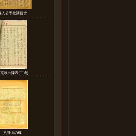
蕃人公學校講習會
克塽の降表(二通)
八卦山の碑