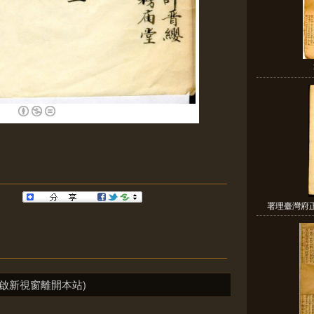
署理臺灣府正
啟新視窗離開本站)