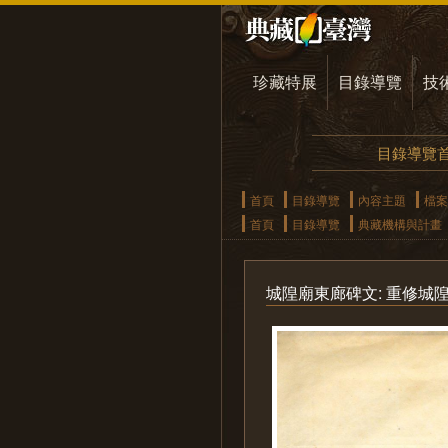
珍藏特展
目錄導覽
技
目錄導覽
首頁
目錄導覽
內容主題
檔案
首頁
目錄導覽
典藏機構與計畫
城隍廟東廊碑文: 重修城