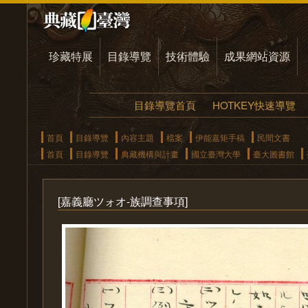
珍藏特展
目錄導覽
技術體驗
成果網站資源
目錄導覽首頁
HOTKEY快速導覽
首頁
目錄導覽
內容主題
檔案
伊能嘉矩手稿
民間文書
首頁
目錄導覽
典藏機構與計畫
國立臺灣大學
臺大圖書館
[嘉義廳ツォオ-族調查事項]