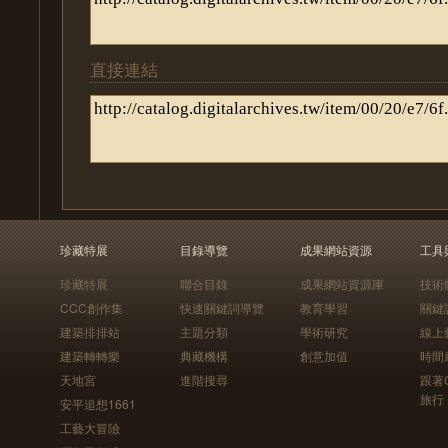
直接連結
珍藏特展
目錄導覽
成果網站資源
工具
珍藏特展
聯合目錄
成果網站資源庫
技術
CCC創作集
快速關鍵詞導覽
教育學習
關鍵
建築排排站
主題分類
學術研究
線上
建築轉轉樂
典藏機構
創意加值
時間
天地宮
進階搜尋
跟著
旅行
安平追想1661
工藝大冒險