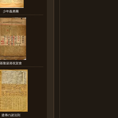
少年義勇團
基隆築港祝賀會
遺傳の諸法則