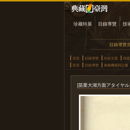
珍藏特展
目錄導覽
技
目錄導覽
首頁
目錄導覽
內容主題
檔案
首頁
目錄導覽
典藏機構與計畫
[苗栗大湖方面アタイヤル