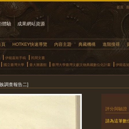
首頁
術體驗
成果網站資源
首頁
HOTKEY快速導覽
內容主題
典藏機構
進階搜尋
伊能嘉矩手稿
民間文書
國立臺灣大學
臺大圖書館
臺灣大學臺灣文獻文物典藏數位化計畫
伊能嘉
族調查報告二]
評分與驗證
請為這筆數