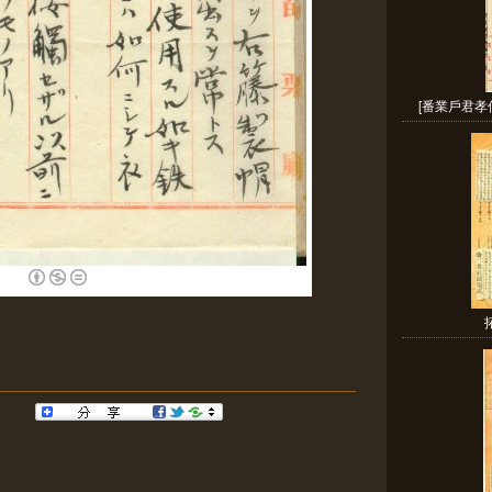
[番業戶君孝