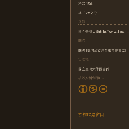
格式:10面
格式:25公分
來源：
國立臺灣大學(http://www.darc.ntu.
關聯：
關聯:[臺灣蕃族調查報告書集成]
管理權：
國立臺灣大學圖書館
後設資料創用CC
授權聯絡窗口