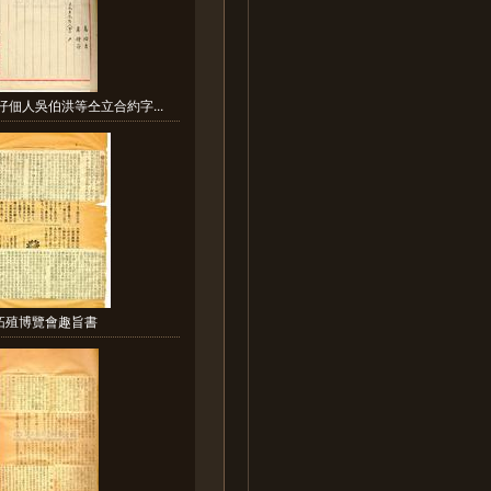
仔佃人吳伯洪等仝立合約字...
拓殖博覽會趣旨書