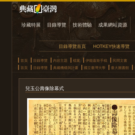
珍藏特展
目錄導覽
技術體驗
成果網站資源
目錄導覽首頁
HOTKEY快速導覽
首頁
目錄導覽
內容主題
檔案
伊能嘉矩手稿
民間文書
首頁
目錄導覽
典藏機構與計畫
國立臺灣大學
臺大圖書館
兒玉公壽像除幕式