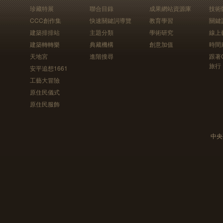
珍藏特展
聯合目錄
成果網站資源庫
技術
CCC創作集
快速關鍵詞導覽
教育學習
關鍵
建築排排站
主題分類
學術研究
線上
建築轉轉樂
典藏機構
創意加值
時間
天地宮
進階搜尋
跟著
旅行
安平追想1661
工藝大冒險
原住民儀式
原住民服飾
中央