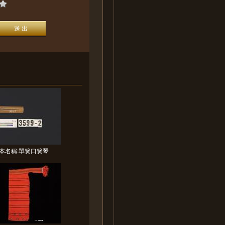
本名稱:單簧口簧琴