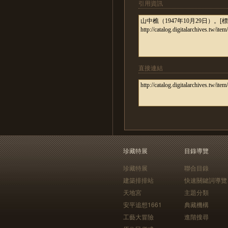
引用資訊
直接連結
珍藏特展
目錄導覽
珍藏特展
聯合目錄
建築排排站
快速關鍵詞導覽
天地宮
主題分類
安平追想1661
典藏機構
工藝大冒險
進階搜尋