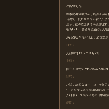
功能:嗜好品
標本說明:銅製煙斗，碗身呈漏斗
台灣後，使用煙草的風氣深入原
煙草，並將乾燥的煙草擣成粉末，放
稱為tooto，是極為普遍的私
原始描述:筒青銅'吸管以竹管製成.口徑2
日期：
入藏時間:1947年10月29日
來源：
國立臺灣大學(http://www.darc.ntu.
關聯：
相關文獻:國分直一 1981 台
1998 台大人類學系伊能藏品研
人(下冊)，民族學研究專刊甲種
範圍：