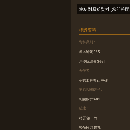
連結到原始資料
(您即將開
後設資料
資料識別：
標本編號:3651
原登錄編號:3651
著作者：
捐贈出售者:山中樵
主題與關鍵字：
相關族群:A01
描述：
材質:銅、竹
製作技術:鑽孔