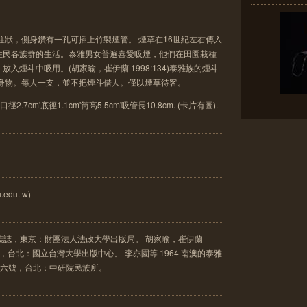
柱狀，側身鑽有一孔可插上竹製煙管。 煙草在16世紀左右傳入
住民各族群的生活。泰雅男女普遍喜愛吸煙，他們在田園栽種
入煙斗中吸用。(胡家瑜，崔伊蘭 1998:134)泰雅族的煙斗
人隨身物。每人一支，並不把煙斗借人。僅以煙草待客。
.7cm'底徑1.1cm'筒高5.5cm'吸管長10.8cm. (卡片有圖).
edu.tw)
灣民族誌，東京：財團法人法政大學出版局。 胡家瑜，崔伊蘭
究，台北：國立台灣大學出版中心。 李亦園等 1964 南澳的泰雅
第六號，台北：中研院民族所。