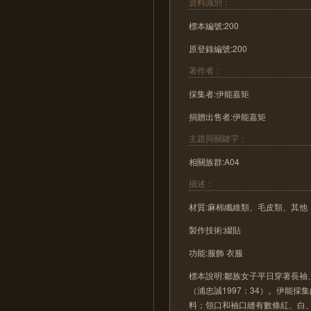
資料識別：
標本編號:200
原登錄編號:200
著作者：
採集者:伊能嘉矩
捐贈出售者:伊能嘉矩
主題與關鍵字：
相關族群:A04
描述：
材質:麻棉纖維類、毛皮類、其他
製作技術:綴貼
功能:服飾 衣服
標本說明:鄒族女子平日穿著長袖、對
（浦忠誠1997：34）。伊能
料；領口和袖口縫有數條紅、白