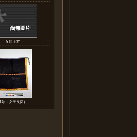
女短上衣
腰卷（女子長裙）