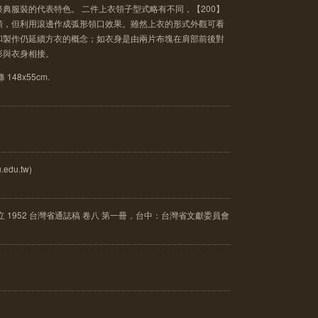
典服裝的代表特色。 二件上衣領子型式略有不同，【200】
領，但利用滾邊作成弧形領口效果。雖然上衣的形式外觀可看
和製作仍延續方衣的概念；如衣身是由兩片布塊在肩部前後對
形與衣身相接。
48x55cm.
edu.tw)
 1952 台灣省通誌稿 卷八 第一冊，台中：台灣省文獻委員會