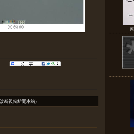
頸
啟新視窗離開本站)