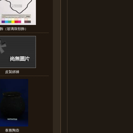
飾（玻璃珠頸飾）
皮製綁褲
泰雅陶壺