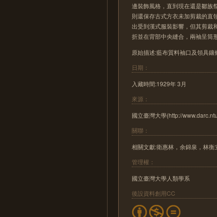
邊裝飾風格，直到現在還是鄒族祭
則還保存古式方衣未加剪裁的直
出受到漢式服裝影響，但其剪裁
折並在背部中央縫合，兩袖呈筒
原始描述:藍布質料袖口及領具鑲條 1
日期：
入藏時間:1929年 3月
來源：
國立臺灣大學(http://www.darc.ntu.
關聯：
相關文獻:衛惠林，余錦泉，林衡立
管理權：
國立臺灣大學人類學系
後設資料創用CC