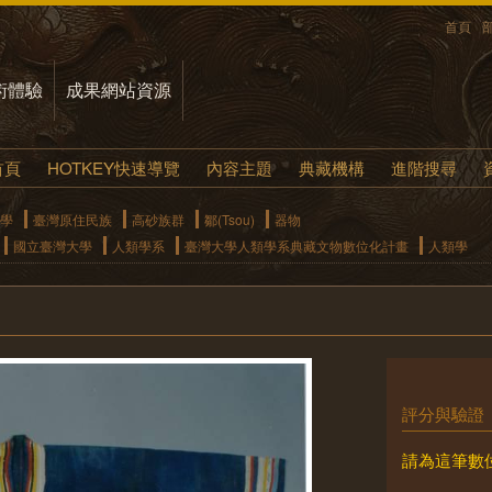
首頁
術體驗
成果網站資源
首頁
HOTKEY快速導覽
內容主題
典藏機構
進階搜尋
學
臺灣原住民族
高砂族群
鄒(Tsou)
器物
國立臺灣大學
人類學系
臺灣大學人類學系典藏文物數位化計畫
人類學
評分與驗證
請為這筆數