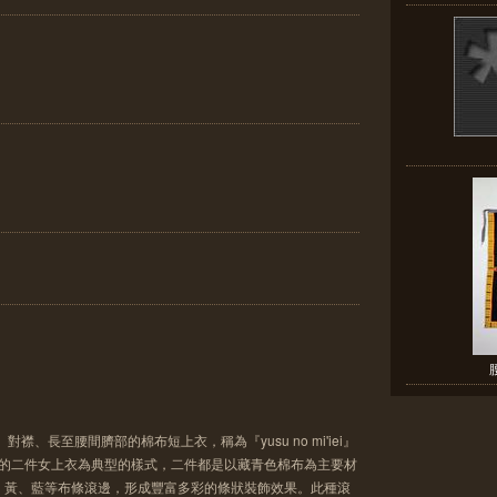
襟、長至腰間臍部的棉布短上衣，稱為『yusu no mi'iei』
採集的二件女上衣為典型的樣式，二件都是以藏青色棉布為主要材
、黃、藍等布條滾邊，形成豐富多彩的條狀裝飾效果。此種滾