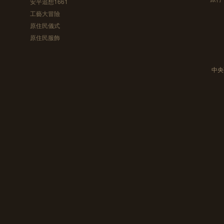
安平追想1661
工藝大冒險
原住民儀式
原住民服飾
中央