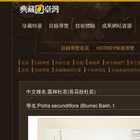
珍藏特展
目錄導覽
技術體驗
成果網站資源
目錄導覽首頁
HOTKEY快速導覽
首頁
目錄導覽
內容主題
生物
植物界
種子植物門
單子
首頁
目錄導覽
典藏機構與計畫
中央研究院
生物多樣性研究
中文種名:叢林杜若(長花枝杜若)
學名:Pollia secundiflora (Blume) Bakh. f.