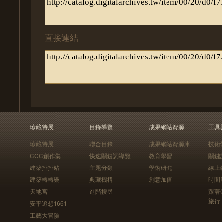
直接連結
珍藏特展
目錄導覽
成果網站資源
工具
珍藏特展
聯合目錄
成果網站資源庫
技術
CCC創作集
快速關鍵詞導覽
教育學習
關鍵
建築排排站
主題分類
學術研究
線上
建築轉轉樂
典藏機構
創意加值
時間
天地宮
進階搜尋
跟著
旅行
安平追想1661
工藝大冒險