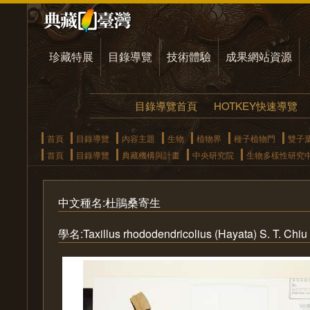
珍藏特展
目錄導覽
技術體驗
成果網站資源
目錄導覽首頁
HOTKEY快速導覽
首頁
目錄導覽
內容主題
生物
植物界
種子植物門
雙子
首頁
目錄導覽
典藏機構與計畫
中央研究院
生物多樣性研究
中文種名:杜鵑桑寄生
學名:Taxillus rhododendricolius (Hayata) S. T. Chiu