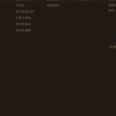
天地宮
進階搜尋
跟著
旅行
安平追想1661
工藝大冒險
原住民儀式
原住民服飾
中央