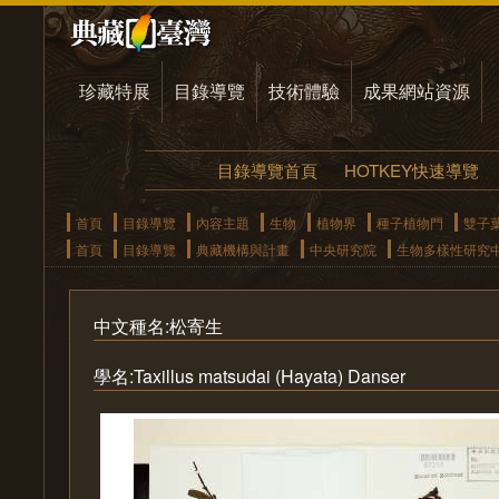
珍藏特展
目錄導覽
技術體驗
成果網站資源
目錄導覽首頁
HOTKEY快速導覽
首頁
目錄導覽
內容主題
生物
植物界
種子植物門
雙子
首頁
目錄導覽
典藏機構與計畫
中央研究院
生物多樣性研究
中文種名:松寄生
學名:Taxillus matsudai (Hayata) Danser