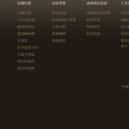
珍藏特展
目錄導覽
成果網站資源
工具
珍藏特展
聯合目錄
成果網站資源庫
技術
CCC創作集
快速關鍵詞導覽
教育學習
關鍵
建築排排站
主題分類
學術研究
線上
建築轉轉樂
典藏機構
創意加值
時間
天地宮
進階搜尋
跟著
旅行
安平追想1661
工藝大冒險
原住民儀式
原住民服飾
中央