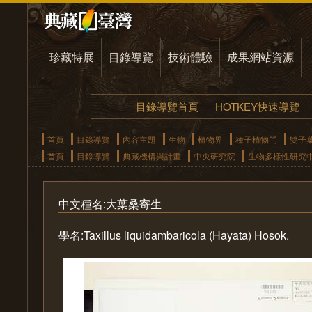
珍藏特展
目錄導覽
技術體驗
成果網站資源
目錄導覽首頁
HOTKEY快速導覽
首頁
目錄導覽
內容主題
生物
植物界
種子植物門
雙子
首頁
目錄導覽
典藏機構與計畫
中央研究院
生物多樣性研究
中文種名:大葉桑寄生
學名:Taxillus liquidambaricola (Hayata) Hosok.