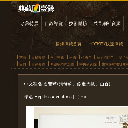
珍藏特展
目錄導覽
技術體驗
成果網站資源
目錄導覽首頁
HOTKEY快速導覽
首頁
目錄導覽
內容主題
生物
植物界
種子植物門
雙子
首頁
目錄導覽
典藏機構與計畫
中央研究院
生物多樣性研究
中文種名:香苦草(狗母蘇、假走馬風、山香)
學名:Hyptis suaveolens (L.) Poir.