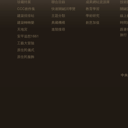
珍藏特展
聯合目錄
成果網站資源庫
技術
CCC創作集
快速關鍵詞導覽
教育學習
關鍵
建築排排站
主題分類
學術研究
線上
建築轉轉樂
典藏機構
創意加值
時間
天地宮
進階搜尋
跟著
旅行
安平追想1661
工藝大冒險
原住民儀式
原住民服飾
中央