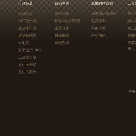
珍藏特展
目錄導覽
成果網站資源
工具
珍藏特展
聯合目錄
成果網站資源庫
技術
CCC創作集
快速關鍵詞導覽
教育學習
關鍵
建築排排站
主題分類
學術研究
線上
建築轉轉樂
典藏機構
創意加值
時間
天地宮
進階搜尋
跟著
旅行
安平追想1661
工藝大冒險
原住民儀式
原住民服飾
中央