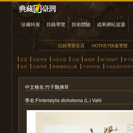
珍藏特展
目錄導覽
技術體驗
成果網站資源
目錄導覽首頁
HOTKEY快速導覽
首頁
目錄導覽
內容主題
生物
植物界
種子植物門
單子
首頁
目錄導覽
典藏機構與計畫
中央研究院
生物多樣性研究
中文種名:竹子飄拂草
學名:Fimbristylis dichotoma (L.) Vahl