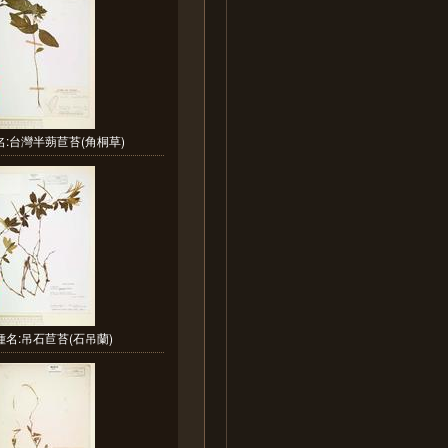
:台灣半蒴苣苔(角桐草)
種名:吊石苣苔(石吊蘭)