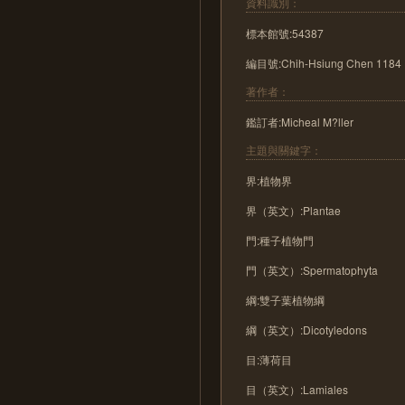
資料識別：
標本館號:54387
編目號:Chih-Hsiung Chen 1184
著作者：
鑑訂者:Micheal M?ller
主題與關鍵字：
界:植物界
界（英文）:Plantae
門:種子植物門
門（英文）:Spermatophyta
綱:雙子葉植物綱
綱（英文）:Dicotyledons
目:薄荷目
目（英文）:Lamiales