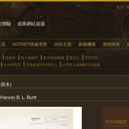
首頁
術體驗
成果網站資源
首頁
HOTKEY快速導覽
內容主題
典藏機構
進階搜尋
植物界
種子植物門
雙子葉植物綱
薄荷目
苦苣苔科
中央研究院
生物多樣性研究中心
台灣本土植物數位化典藏
莢木)
ance) B. L. Burtt
評分與驗證