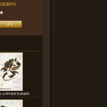
位資源評分
:台灣半蒴苣苔(角桐草)