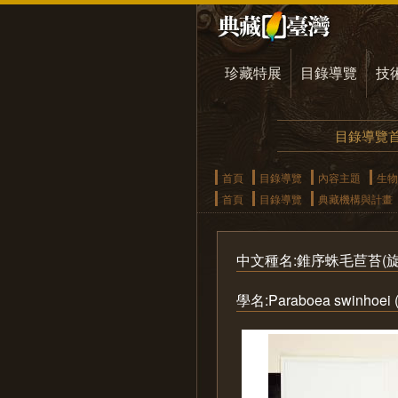
珍藏特展
目錄導覽
技
目錄導覽
首頁
目錄導覽
內容主題
生物
首頁
目錄導覽
典藏機構與計畫
中文種名:錐序蛛毛苣苔(旋
學名:Paraboea swinhoei (H