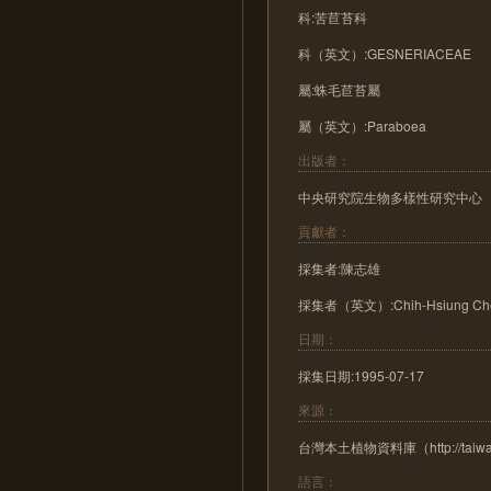
科:苦苣苔科
科（英文）:GESNERIACEAE
屬:蛛毛苣苔屬
屬（英文）:Paraboea
出版者：
中央研究院生物多樣性研究中心
貢獻者：
採集者:陳志雄
採集者（英文）:Chih-Hsiung Ch
日期：
採集日期:1995-07-17
來源：
台灣本土植物資料庫（http://taiwanfl
語言：