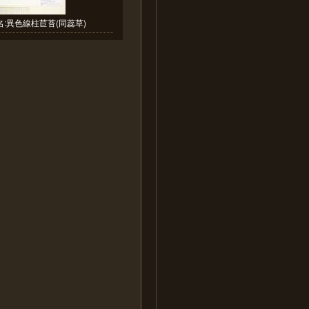
:異色線柱苣苔(同蕊草)