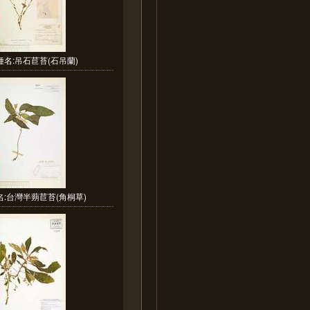
種名:吊石苣苔(石吊蘭)
:台灣半蒴苣苔(角桐草)