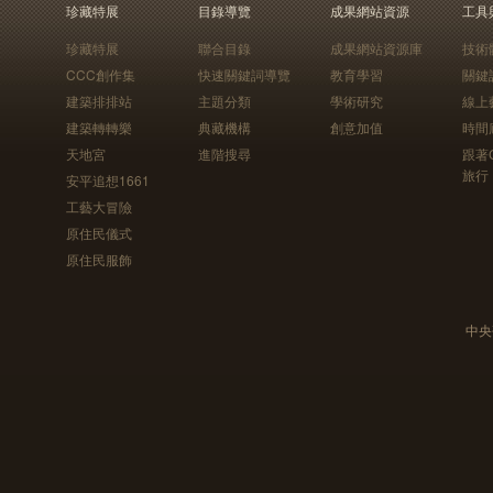
珍藏特展
目錄導覽
成果網站資源
工具
珍藏特展
聯合目錄
成果網站資源庫
技術
CCC創作集
快速關鍵詞導覽
教育學習
關鍵
建築排排站
主題分類
學術研究
線上
建築轉轉樂
典藏機構
創意加值
時間
天地宮
進階搜尋
跟著
旅行
安平追想1661
工藝大冒險
原住民儀式
原住民服飾
中央