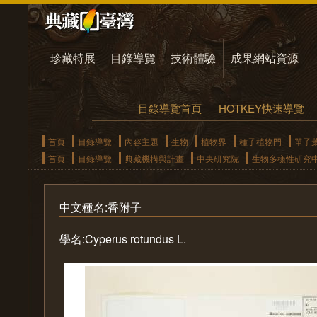
珍藏特展
目錄導覽
技術體驗
成果網站資源
目錄導覽首頁
HOTKEY快速導覽
首頁
目錄導覽
內容主題
生物
植物界
種子植物門
單子
首頁
目錄導覽
典藏機構與計畫
中央研究院
生物多樣性研究
中文種名:香附子
學名:Cyperus rotundus L.