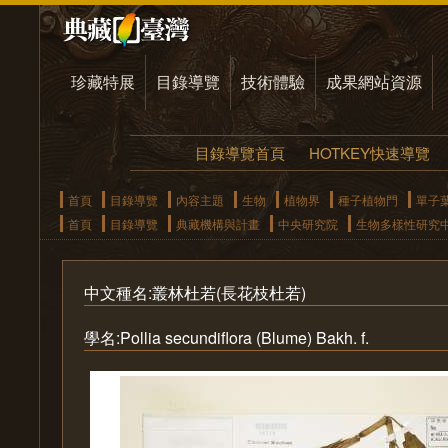
珍藏特展
目錄導覽
技術體驗
成果網站資源
目錄導覽首頁
HOTKEY快速導覽
首頁
目錄導覽
內容主題
生物
植物界
種子植物門
單子
首頁
目錄導覽
典藏機構與計畫
中央研究院
生物多樣性研究
中文種名:叢林杜若(長花枝杜若)
學名:Pollia secundiflora (Blume) Bakh. f.