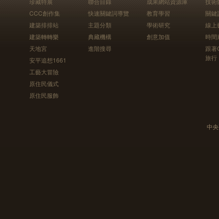
珍藏特展
聯合目錄
成果網站資源庫
技術
CCC創作集
快速關鍵詞導覽
教育學習
關鍵
建築排排站
主題分類
學術研究
線上
建築轉轉樂
典藏機構
創意加值
時間
天地宮
進階搜尋
跟著
旅行
安平追想1661
工藝大冒險
原住民儀式
原住民服飾
中央