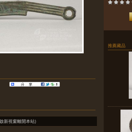
推薦藏品
啟新視窗離開本站)