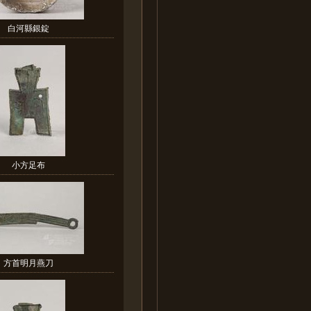
白河縣銀錠
小方足布
方首明月燕刀