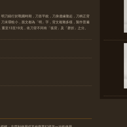
。明刀鑄行於戰國時期，刀首平銳，刀身邊緣隆起，刀柄正背
，刀末環較小，面文都為「明」字，背文複雜多樣，製作普遍
，重至13至19克，依刀背不同有「弧背」及「磬折」之分。
像授權：非營利使用或其他商業打樣等一次性使用