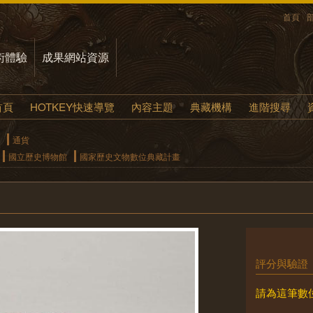
首頁
術體驗
成果網站資源
首頁
HOTKEY快速導覽
內容主題
典藏機構
進階搜尋
通貨
國立歷史博物館
國家歷史文物數位典藏計畫
評分與驗證
請為這筆數