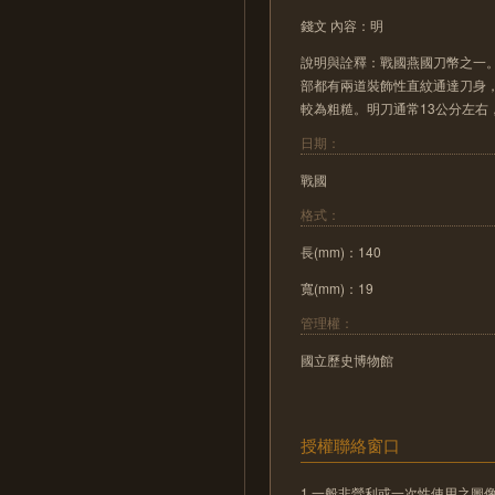
錢文 內容：明
說明與詮釋：戰國燕國刀幣之一
部都有兩道裝飾性直紋通達刀身
較為粗糙。明刀通常13公分左右
日期：
戰國
格式：
長(mm)：140
寬(mm)：19
管理權：
國立歷史博物館
授權聯絡窗口
1.一般非營利或一次性使用之圖