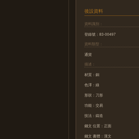
後設資料
資料識別：
登錄號：83-00497
資料類型：
通貨
描述：
材質：銅
色澤：綠
形狀：刀形
功能：交易
技法：鑄造
錢文 位置：正面
錢文 書體：漢文