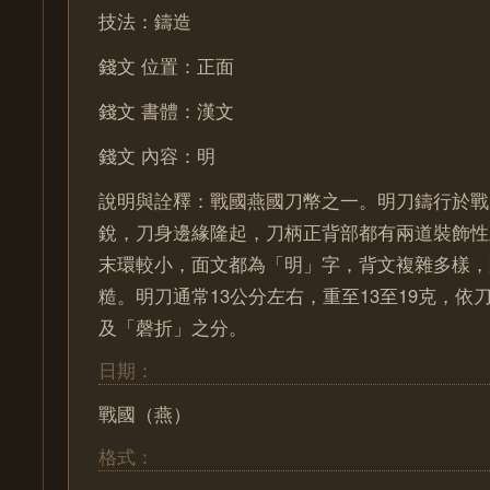
技法：鑄造
錢文 位置：正面
錢文 書體：漢文
錢文 內容：明
說明與詮釋：戰國燕國刀幣之一。明刀鑄行於戰
銳，刀身邊緣隆起，刀柄正背部都有兩道裝飾性
末環較小，面文都為「明」字，背文複雜多樣，
糙。明刀通常13公分左右，重至13至19克，依
及「磬折」之分。
日期：
戰國（燕）
格式：