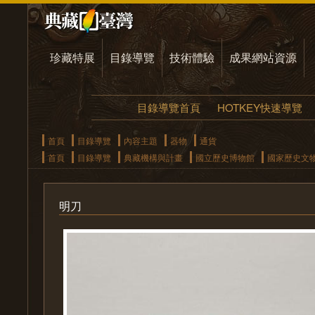
珍藏特展
目錄導覽
技術體驗
成果網站資源
目錄導覽首頁
HOTKEY快速導覽
首頁
目錄導覽
內容主題
器物
通貨
首頁
目錄導覽
典藏機構與計畫
國立歷史博物館
國家歷史文
明刀