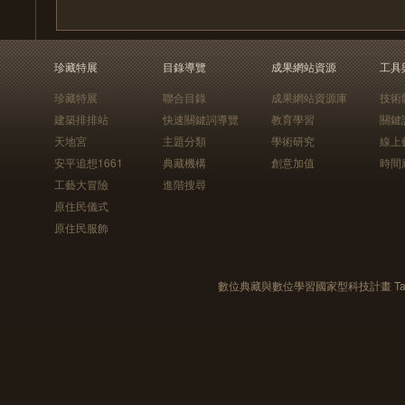
珍藏特展
目錄導覽
成果網站資源
工具
珍藏特展
聯合目錄
成果網站資源庫
技術
建築排排站
快速關鍵詞導覽
教育學習
關鍵
天地宮
主題分類
學術研究
線上
安平追想1661
典藏機構
創意加值
時間
工藝大冒險
進階搜尋
原住民儀式
原住民服飾
數位典藏與數位學習國家型科技計畫 Taiwan e-Le