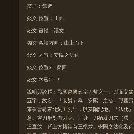
技法：鑄造
錢文 位置：正面
錢文 書體：漢文
錢文 識讀方向：由上而下
錢文 內容：安陽之法化
錢文 位置2：背面
錢文 內容2：⊙
說明與詮釋：戰國齊國五字刀幣之一。以面文篆
五字，故名。「安昜」為「安陽」之省。戰國齊
東省曹縣東北約五公里，以安陽記地。「法化」
意。齊刀形制有刀尖、刀身、刀柄及刀末（環）
道直紋，背上方模鑄有三橫紋。安陽之法化及節