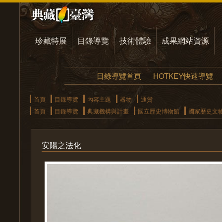
珍藏特展
目錄導覽
技術體驗
成果網站資源
目錄導覽首頁
HOTKEY快速導覽
首頁
目錄導覽
內容主題
器物
通貨
首頁
目錄導覽
典藏機構與計畫
國立歷史博物館
國家歷史文
安陽之法化