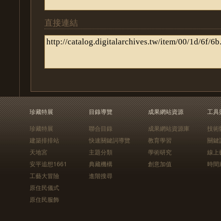
直接連結
珍藏特展
目錄導覽
成果網站資源
工具
珍藏特展
聯合目錄
成果網站資源庫
技術
建築排排站
快速關鍵詞導覽
教育學習
關鍵
天地宮
主題分類
學術研究
線上
安平追想1661
典藏機構
創意加值
時間
工藝大冒險
進階搜尋
原住民儀式
原住民服飾