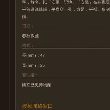
字，故名。以「安陽」記地。「安陽」布在戰國
平首邊緣崎嶇，平肩穿一孔，方足，平襠。形制
鏽。
日期：
春秋戰國
格式：
長(mm)：47
寬(mm)：25
管理權：
國立歷史博物館
授權聯絡窗口