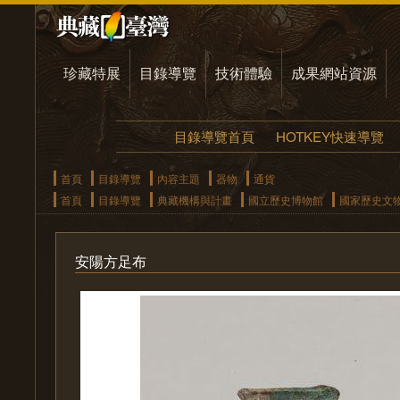
珍藏特展
目錄導覽
技術體驗
成果網站資源
目錄導覽首頁
HOTKEY快速導覽
首頁
目錄導覽
內容主題
器物
通貨
首頁
目錄導覽
典藏機構與計畫
國立歷史博物館
國家歷史文
安陽方足布