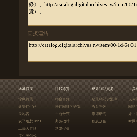
直接連結
珍藏特展
目錄導覽
成果網站資源
工具
珍藏特展
聯合目錄
成果網站資源庫
技術
建築排排站
快速關鍵詞導覽
教育學習
關鍵
天地宮
主題分類
學術研究
線上
安平追想1661
典藏機構
創意加值
時間
工藝大冒險
進階搜尋
原住民儀式