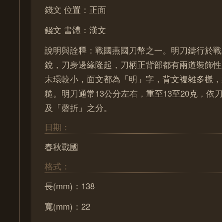
錢文 位置：正面
錢文 書體：漢文
說明與詮釋：戰國燕國刀幣之一。明刀鑄行於戰
銳，刀身邊緣隆起，刀柄正背部都有兩道裝飾性
末環較小，面文都為「明」字，背文複雜多樣，
糙。明刀通常13公分左右，重至13至20克，依
及「磬折」之分。
日期：
春秋戰國
格式：
長(mm)：138
寬(mm)：22