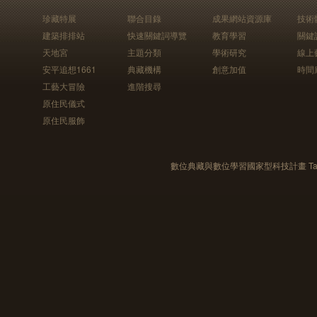
珍藏特展
聯合目錄
成果網站資源庫
技術
建築排排站
快速關鍵詞導覽
教育學習
關鍵
天地宮
主題分類
學術研究
線上
安平追想1661
典藏機構
創意加值
時間
工藝大冒險
進階搜尋
原住民儀式
原住民服飾
數位典藏與數位學習國家型科技計畫 Taiwan e-Le