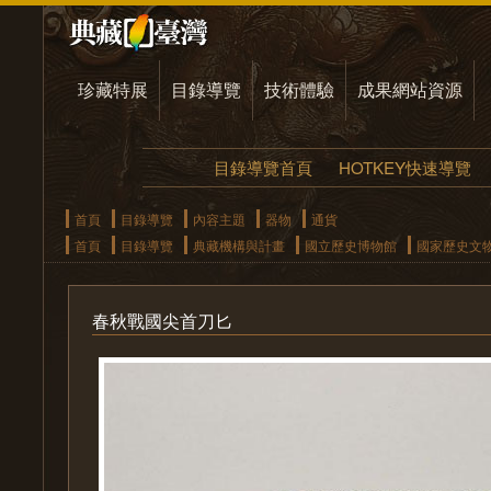
珍藏特展
目錄導覽
技術體驗
成果網站資源
目錄導覽首頁
HOTKEY快速導覽
首頁
目錄導覽
內容主題
器物
通貨
首頁
目錄導覽
典藏機構與計畫
國立歷史博物館
國家歷史文
春秋戰國尖首刀匕