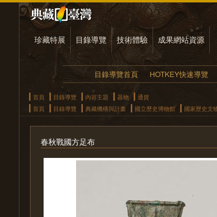
珍藏特展
目錄導覽
技術體驗
成果網站資源
目錄導覽首頁
HOTKEY快速導覽
首頁
目錄導覽
內容主題
器物
通貨
首頁
目錄導覽
典藏機構與計畫
國立歷史博物館
國家歷史文
春秋戰國方足布