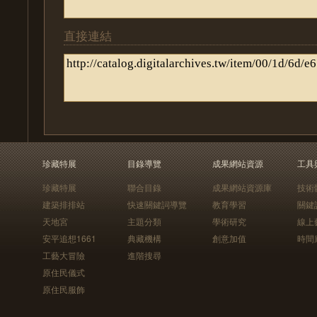
直接連結
珍藏特展
目錄導覽
成果網站資源
工具
珍藏特展
聯合目錄
成果網站資源庫
技術
建築排排站
快速關鍵詞導覽
教育學習
關鍵
天地宮
主題分類
學術研究
線上
安平追想1661
典藏機構
創意加值
時間
工藝大冒險
進階搜尋
原住民儀式
原住民服飾