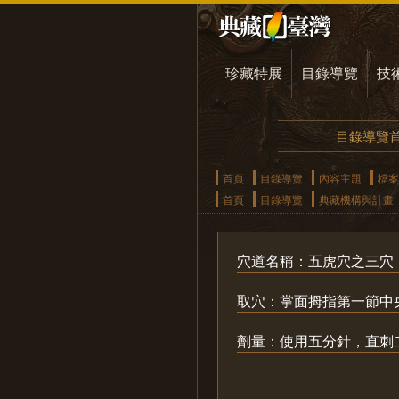
珍藏特展
目錄導覽
技
目錄導覽
首頁
目錄導覽
內容主題
檔案
首頁
目錄導覽
典藏機構與計畫
穴道名稱：五虎穴之三穴
取穴：掌面拇指第一節中
劑量：使用五分針，直刺