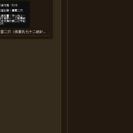
靈二穴（係董氏七十二絕針...