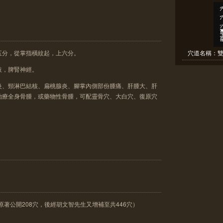
五分，從掌指橫紋起，上六分。
穴道名稱：雙
枝，脾腎神經。
炎、頸淋巴結核、扁桃腺炎、腳掌內側部份腫痛、肝腫大、肝
治療全身骨腫，或藥物性骨腫，可配靈骨穴、大白穴、復原穴
原著公開208穴，後經胡文智先生又增補至共446穴）