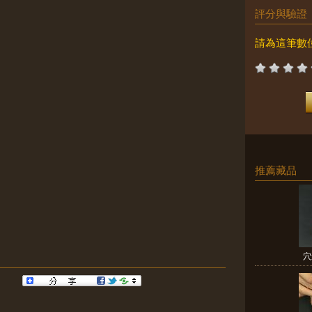
評分與驗證
請為這筆數
推薦藏品
穴