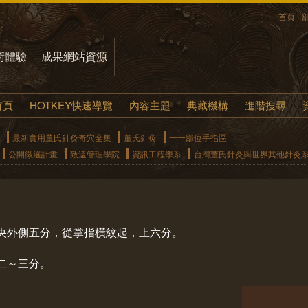
首頁
術體驗
成果網站資源
首頁
HOTKEY快速導覽
內容主題
典藏機構
進階搜尋
最新實用董氏針灸奇穴全集
董氏針灸
一一部位手指區
公開徵選計畫
致遠管理學院
資訊工程學系
台灣董氏針灸與世界其他針灸
央外側五分，從掌指橫紋起，上六分。
二～三分。