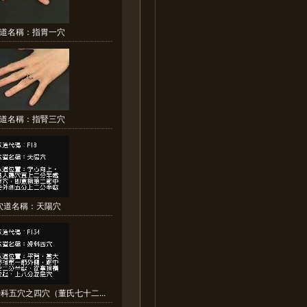
道名稱：指胃一穴
道名稱：指腎三穴
穴道名稱：天陽穴
科五穴之四穴（董氏七十二...