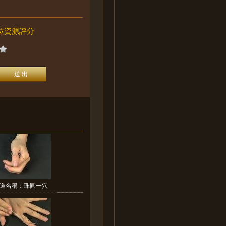
位資源評分
道名稱：珠圓一穴