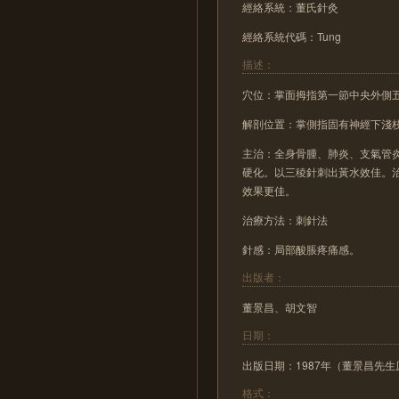
經絡系統：董氏針灸
經絡系統代碼：Tung
描述：
穴位：掌面拇指第一節中央外側
解剖位置：掌側指固有神經下淺
主治：全身骨腫、肺炎、支氣管
硬化。以三稜針刺出黃水效佳。
效果更佳。
治療方法：刺針法
針感：局部酸脹疼痛感。
出版者：
董景昌、胡文智
日期：
出版日期：1987年（董景昌先生
格式：