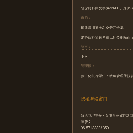
包含資料庫文字(Access)、影片(M
來源：
最新實用董氏針灸奇穴全集
網路資料請參考董氏針灸網站(http://21
語言：
中文
管理權：
數位化執行單位：致遠管理學院
授權聯絡窗口
致遠管理學院 - 資訊與多媒體設
陳擎文
06-5718888#359