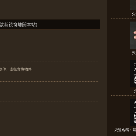
穴
啟新視窗離開本站)
穴
物件、虛擬實境物件
穴道名稱：婦