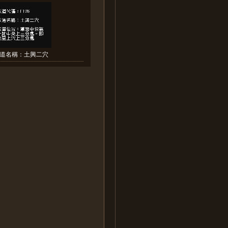
道名稱：土興二穴