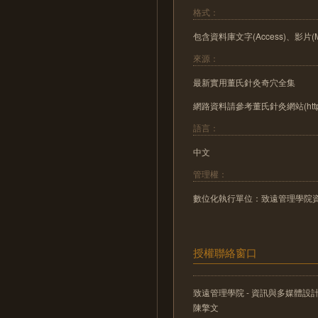
格式：
包含資料庫文字(Access)、影片(M
來源：
最新實用董氏針灸奇穴全集
網路資料請參考董氏針灸網站(http://21
語言：
中文
管理權：
數位化執行單位：致遠管理學院
授權聯絡窗口
致遠管理學院 - 資訊與多媒體設
陳擎文