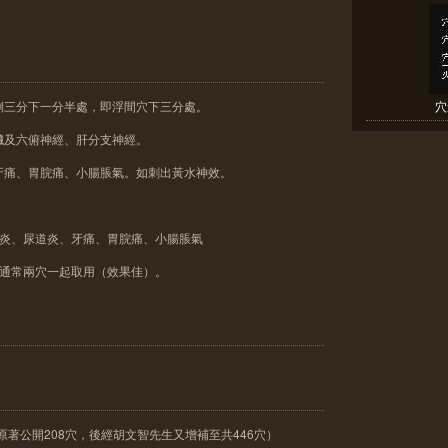
側三分下一分半處，即浮間穴下三分處。
穴
臟及六俯神經、肝分支神經。
牙痛、胃脘痛、小腸脹氣。如刺出黃水神效。
胱炎、尿道炎、牙痛、胃脘痛、小腸脹氣
間通常兩穴一起取用（效果佳）。
原著公開208穴，後經胡文智先生又增補至共446穴）