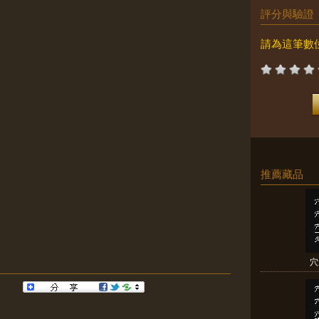
評分與驗證
請為這筆數
推薦藏品
穴