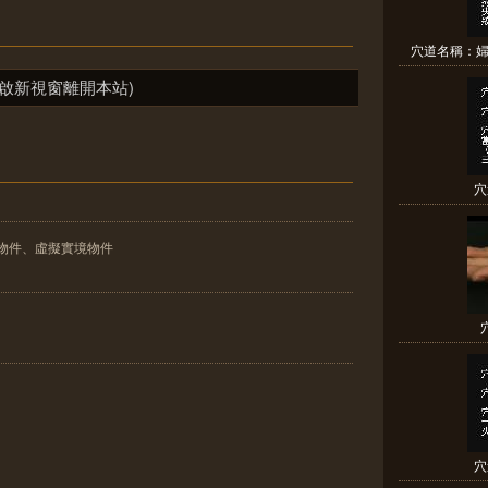
穴道名稱：婦
啟新視窗離開本站)
穴
物件、虛擬實境物件
穴