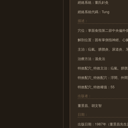
經絡系統：董氏針灸
經絡系統代碼：Tung
描述：
穴位：掌面食指第二節中央偏外
解剖位置：固有掌側指神經、心
主治：疝氣、膀胱炎、尿道炎、
治療方法：溫灸法
特效配穴_特效主治：疝氣、膀
特效配穴_特效配穴：浮間、外
特效配穴_特效權值：55
出版者：
董景昌、胡文智
日期：
出版日期：1987年（董景昌先生