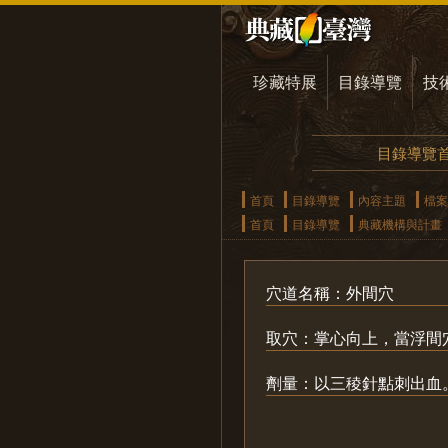
珍藏特展
目錄導覽
技
目錄導覽
首頁
目錄導覽
內容主題
檔案
首頁
目錄導覽
典藏機構與計畫
穴道名稱：外間穴
取穴：掌心向上，當浮間
劑量：以三稜針點刺出血