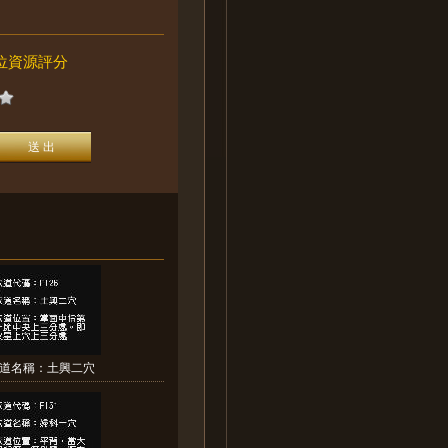
位資源評分
道名稱：土興二穴