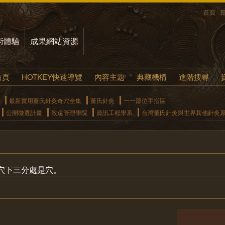
首頁
術體驗
成果網站資源
首頁
HOTKEY快速導覽
內容主題
典藏機構
進階搜尋
最新實用董氏針灸奇穴全集
董氏針灸
一一部位手指區
公開徵選計畫
致遠管理學院
資訊工程學系
台灣董氏針灸與世界其他針灸
穴下三分處是穴。
。