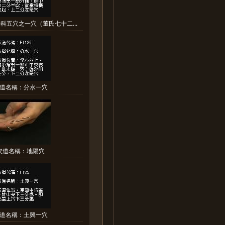
科五穴之一穴（董氏七十二...
道名稱：分水一穴
穴道名稱：地陽穴
道名稱：土興一穴