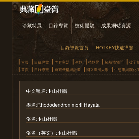
珍藏特展
目錄導覽
技術體驗
成果網站資源
目錄導覽首頁
HOTKEY快速導覽
首頁
目錄導覽
內容主題
生物
植物界
胚胎植物門
被子
首頁
目錄導覽
典藏機構與計畫
國立臺灣大學
生態學與演化
中文種名:玉山杜鵑
學名:Rhododendron morii Hayata
俗名:玉山杜鵑
俗名（英文）:玉山杜鵑