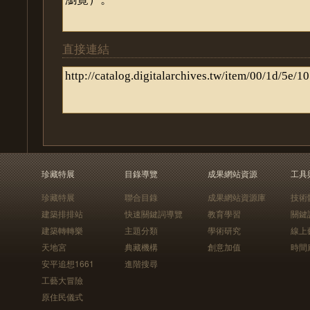
直接連結
珍藏特展
目錄導覽
成果網站資源
工具
珍藏特展
聯合目錄
成果網站資源庫
技術
建築排排站
快速關鍵詞導覽
教育學習
關鍵
建築轉轉樂
主題分類
學術研究
線上
天地宮
典藏機構
創意加值
時間
安平追想1661
進階搜尋
工藝大冒險
原住民儀式