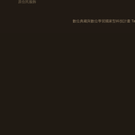
原住民服飾
數位典藏與數位學習國家型科技計畫 Taiwan e-Le