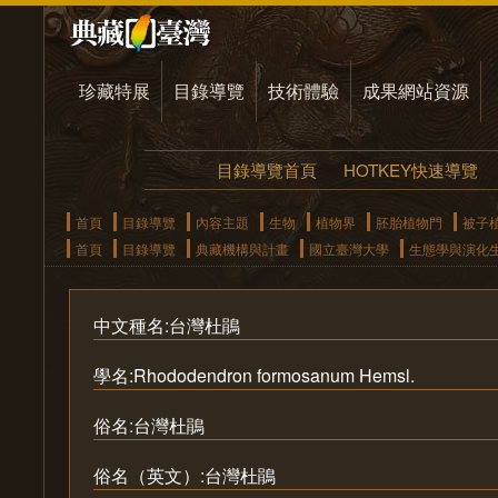
珍藏特展
目錄導覽
技術體驗
成果網站資源
目錄導覽首頁
HOTKEY快速導覽
首頁
目錄導覽
內容主題
生物
植物界
胚胎植物門
被子
首頁
目錄導覽
典藏機構與計畫
國立臺灣大學
生態學與演化
中文種名:台灣杜鵑
學名:Rhododendron formosanum Hemsl.
俗名:台灣杜鵑
俗名（英文）:台灣杜鵑