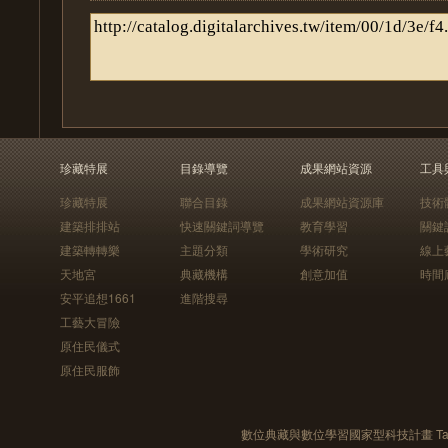
珍藏特展
目錄導覽
成果網站資源
工具
珍藏特展
聯合目錄
成果網站資源庫
技術
建築排排站
快速關鍵詞導覽
教育學習
關鍵
建築轉轉樂
主題分類
學術研究
線上
天地宮
典藏機構
創意加值
時間
安平追想1661
進階搜尋
工藝大冒險
原住民儀式
原住民服飾
數位典藏與數位學習國家型科技計畫 Taiwan e-Le