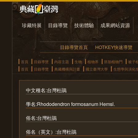
珍藏特展
目錄導覽
技術體驗
成果網站資源
目錄導覽首頁
HOTKEY快速導覽
首頁
目錄導覽
內容主題
生物
植物界
胚胎植物門
被子
首頁
目錄導覽
典藏機構與計畫
國立臺灣大學
生態學與演化
中文種名:台灣杜鵑
學名:Rhododendron formosanum Hemsl.
俗名:台灣杜鵑
俗名（英文）:台灣杜鵑