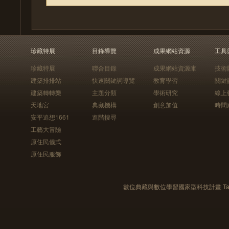
珍藏特展
目錄導覽
成果網站資源
工具
珍藏特展
聯合目錄
成果網站資源庫
技術
建築排排站
快速關鍵詞導覽
教育學習
關鍵
建築轉轉樂
主題分類
學術研究
線上
天地宮
典藏機構
創意加值
時間
安平追想1661
進階搜尋
工藝大冒險
原住民儀式
原住民服飾
數位典藏與數位學習國家型科技計畫 Taiwan e-Le