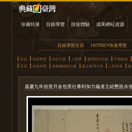
珍藏特展
目錄導覽
技術體驗
成果網站資源
目錄導覽首頁
HOTKEY快速導覽
首頁
目錄導覽
內容主題
人類學
臺灣原住民族
平埔族群
首頁
目錄導覽
典藏機構與計畫
國立臺灣大學
人類學系
臺
嘉慶九年拾壹月金包里社番利加力龜達立給懇批永