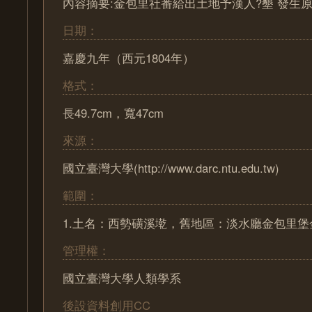
內容摘要:金包里社番給出土地予漢人?墾 發生
日期：
嘉慶九年（西元1804年）
格式：
長49.7cm，寬47cm
來源：
國立臺灣大學(http://www.darc.ntu.edu.tw)
範圍：
1.土名：西勢磺溪墘，舊地區：淡水廳金包里堡
管理權：
國立臺灣大學人類學系
後設資料創用CC