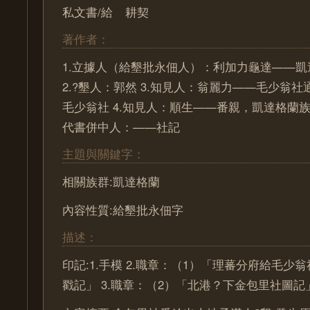
私文書/給
耕契
著作者：
1.立據人（給墾批永佃人）：利加力龜達——
2.?墾人：郭然 3.知見人：翁麗力——毛少翁
毛少翁社 4.知見人：順生——番親，凱達格蘭族 5
代書併中人：——社記
主題與關鍵字：
相關族群:凱達格蘭
內容性質:給墾批永佃字
描述：
印記:1.手模 2.職章：（1）「理蕃分府給毛少
戳記」 3.職章：（2）「北港？下金包里社圖記