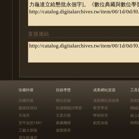
直接連結
珍藏特展
目錄導覽
成果網站資源
工具
珍藏特展
聯合目錄
成果網站資源庫
技術
建築排排站
快速關鍵詞導覽
教育學習
關鍵
天地宮
主題分類
學術研究
線上
安平追想1661
典藏機構
創意加值
時間
工藝大冒險
進階搜尋
原住民儀式