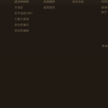
建築轉轉樂
典藏機構
創意加值
時間
天地宮
進階搜尋
跟著
旅行
安平追想1661
工藝大冒險
原住民儀式
原住民服飾
中央