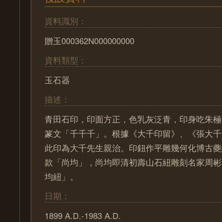
資料識別：
贈玉000362N000000000
資料類型：
玉石器
描述：
青田石印，印面方正，色乳灰泛青，印身吃朱極
篆文「千千千」。根據《大千印留》、《張大千
此印為大千先生親治。印鈕作平雕幾何化博古夔
款「尚均」，尚均即清初壽山石紐雕刻名家周彬
均紐」。
日期：
1899 A.D.-1983 A.D.