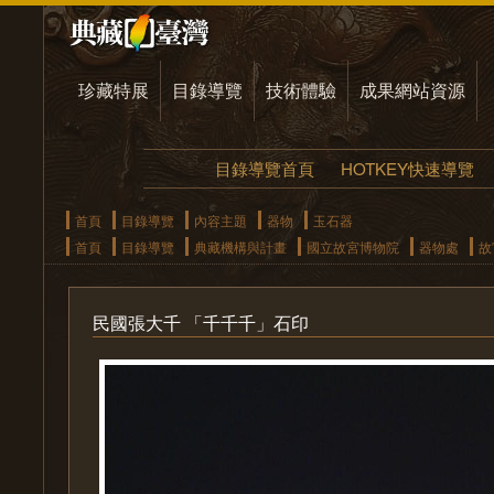
珍藏特展
目錄導覽
技術體驗
成果網站資源
目錄導覽首頁
HOTKEY快速導覽
首頁
目錄導覽
內容主題
器物
玉石器
首頁
目錄導覽
典藏機構與計畫
國立故宮博物院
器物處
故
民國張大千 「千千千」石印