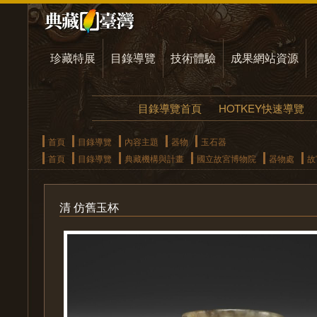
珍藏特展
目錄導覽
技術體驗
成果網站資源
目錄導覽首頁
HOTKEY快速導覽
首頁
目錄導覽
內容主題
器物
玉石器
首頁
目錄導覽
典藏機構與計畫
國立故宮博物院
器物處
故
清 仿舊玉杯