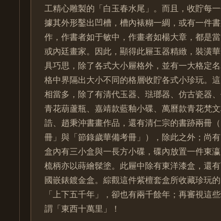
工精心雕製的「白玉春水尾」。而且，收貯每一
據其外形鑿出凹槽，槽內裱糊一綢，或有一件書
作，作書者如于敏中，作畫者如楊大章，都是當
或內廷畫家。因此，顯得此屜玉器精緻，裝潢華
具巧思，除了各式大小屜格外，並有一大格定名
格中界隔出大小不同的格層收貯各式小珍玩。這
相當多，除了有清代玉器、琺瑯器、仿古瓷器、
青花葫蘆瓶、嘉靖款藍釉小碟、萬曆款青花梵文
誥、趙秉沖書畫作品，還有清仁宗的書跡兩冊（
冊」與「節錄歲華備考冊」），除此之外；尚有
盒內有三小盒與一長方小碟，碟內放置一件東瀛
梳柄亦以蒔繪髹塗。此屜中除有東洋漆盒，還有
國嵌錶鍍金盒。綜觀這件紫檀套盒所收藏珍玩的
「上下五千年」，卻也有兩千餘年；再審視這些
謂「東西十萬里」！