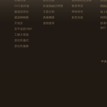
CCC創作集
快速關鍵詞導覽
教育學習
關鍵
建築排排站
主題分類
學術研究
線上
建築轉轉樂
典藏機構
創意加值
時間
天地宮
進階搜尋
跟著
旅行
安平追想1661
工藝大冒險
原住民儀式
原住民服飾
中央