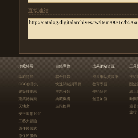
直接連結
珍藏特展
目錄導覽
成果網站資源
工具
珍藏特展
聯合目錄
成果網站資源庫
技術
CCC創作集
快速關鍵詞導覽
教育學習
關鍵
建築排排站
主題分類
學術研究
線上
建築轉轉樂
典藏機構
創意加值
時間
天地宮
進階搜尋
跟著
旅行
安平追想1661
工藝大冒險
原住民儀式
原住民服飾