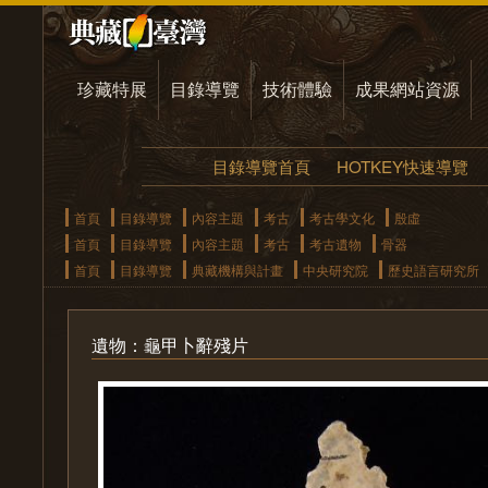
珍藏特展
目錄導覽
技術體驗
成果網站資源
目錄導覽首頁
HOTKEY快速導覽
首頁
目錄導覽
內容主題
考古
考古學文化
殷虛
首頁
目錄導覽
內容主題
考古
考古遺物
骨器
首頁
目錄導覽
典藏機構與計畫
中央研究院
歷史語言研究所
遺物：龜甲卜辭殘片